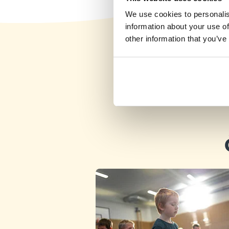
Pondelok 17:00–18:00
We use cookies to personalis
posledné dostupné
Podrobnosti
miesta
information about your use of
other information that you’ve
ZŠ s MŠ Za kasárňou, Bratislava III
Nové Mesto
Štvrtok 17:00–18:00
Podrobnosti
voľné miesta
ZŠ s MŠ Riazanská, Bratislava III
Nové Mesto
Streda 16:00–17:00
Podrobnosti
voľné miesta
ZŠ s MŠ Sibírska, Bratislava III Nové
Mesto
Štvrtok 17:00–18:00
Podrobnosti
voľné miesta
ZŠ Vazovova, Bratislava I Staré
Mesto
Utorok 17:30–18:30