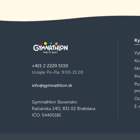
kurz obsadený
OA Dudova, Bratislava V Petržalka
Pondelok 17:00–18:00
Podrobnosti
voľné miesta
Rý
OA Dudova, Bratislava V Petržalka
Vy
Štvrtok 16:00–17:00
Ko
Podrobnosti
voľné miesta
+421 2 2220 5110
FA
Volajte Po-Pia: 9:00-15:00
Pr
OA Dudova, Bratislava V Petržalka
Po
info@gymnathlon.sk
Štvrtok 17:00–18:00
pr
Podrobnosti
voľné miesta
Oc
Gymnathlon Slovensko
E-
Račianska 24D, 831 02 Bratislava
ZŠ Dudová, Bratislava V Petržalka
IČO: 54405181
Utorok 17:00–18:00
posledné dostupné
Podrobnosti
miesta