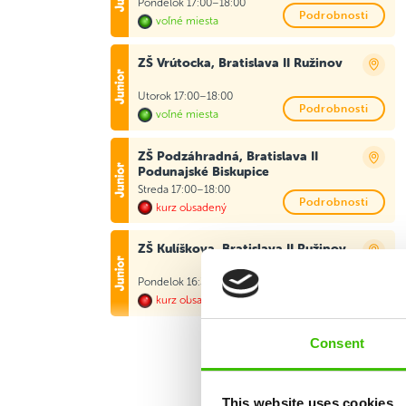
Pondelok 17:00–18:00
Podrobnosti
voľné miesta
ZŠ Vrútocka, Bratislava II Ružinov
Utorok 17:00–18:00
Podrobnosti
voľné miesta
ZŠ Podzáhradná, Bratislava II
Podunajské Biskupice
Streda 17:00–18:00
Podrobnosti
kurz obsadený
ZŠ Kulíškova, Bratislava II Ružinov
Pondelok 16:30–17:30
Podrobnosti
kurz obsadený
Consent
Najbližšie kurzy v oblasti
ZŠ s MŠ Kalinčiakova, Bratislava III
Nové Mesto
This website uses cookies