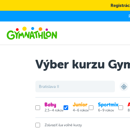
Skip to main content
Registráci
Výber kurzu Gy
2,5–4 rokov
4–6 rokov
6–9 rokov
8
Zobraziť iba voľné kurzy