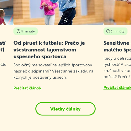
4 minúty
3 minúty
atí
Od piruet k futbalu: Prečo je
Senzitívne
ť)
všestrannosť tajomstvom
malého šp
úspešného športovca
t
Kedy u detí roz
 Kde
rýchlosť? A ako
Spoločný menovateľ najlepších športovcov
zručností v ko
naprieč disciplínami? Všestranné základy, na
počkať! Prečo?
ktorých je postavený úspech.
Prečítať článo
Prečítať článok
Všetky články