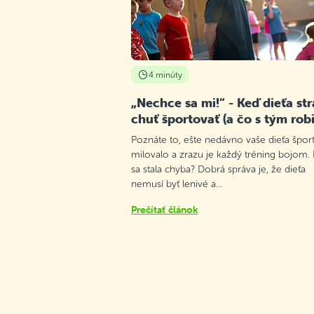
posledné dostupné
Podrobnosti
miesta
Gymnázium Grösslingová, Bratislava
I Staré Mesto
Streda 17:00–18:00
4 minúty
Podrobnosti
kurz obsadený
„Nechce sa mi!“ - Keď dieťa str
chuť športovať (a čo s tým robi
SZŠ Edulienka, Bratislava I Staré
Mesto
Poznáte to, ešte nedávno vaše dieťa špor
Pondelok 16:00–17:00
milovalo a zrazu je každý tréning bojom.
posledné dostupné
Podrobnosti
sa stala chyba? Dobrá správa je, že dieťa
miesta
nemusí byť lenivé a…
TJ Sokol, Bratislava I Staré Mesto
Prečítať článok
Štvrtok 16:00–17:00
Podrobnosti
voľné miesta
ZŠ Černyševského, Bratislava V
Petržalka
Streda 17:00–18:00
Podrobnosti