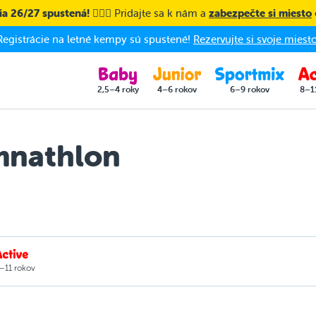
a 26/27 spustená! 🤸🏼‍♀️
Pridajte sa k nám a
zabezpečte si miesto
Registrácie na letné kempy sú spustené!
Rezervujte si svoje miesto
2,5–4 roky
4–6 rokov
6–9 rokov
8–1
mnathlon
–11 rokov