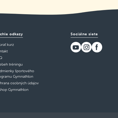
chle odkazy
Sociálne siete
brať kurz
ntakt
Q
iebeh tréningu
dmienky športového
ogramu Gymnathlon
hrana osobných údajov
shop Gymnathlon