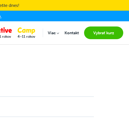
ešte dnes!
.
(current
Viac
Kontakt
Vybrať kurz
Submenu for "Viac"
1 rokov
4–11 rokov