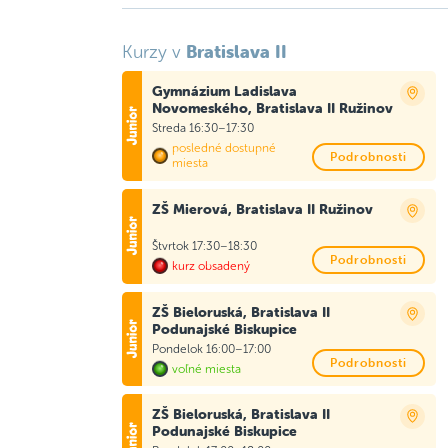
Bratislava II
Kurzy v
Gymnázium Ladislava
Novomeského, Bratislava II Ružinov
Streda 16:30–17:30
posledné dostupné
Podrobnosti
miesta
ZŠ Mierová, Bratislava II Ružinov
Štvrtok 17:30–18:30
Podrobnosti
kurz obsadený
ZŠ Bieloruská, Bratislava II
Podunajské Biskupice
Pondelok 16:00–17:00
Podrobnosti
voľné miesta
ZŠ Bieloruská, Bratislava II
Podunajské Biskupice