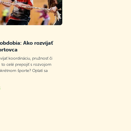
 obdobia: Ako rozvíjať
ortovca
víjať koordináciu, pružnosť či
 to celé prepojiť s rozvojom
nkrétnom športe? Oplatí sa
k