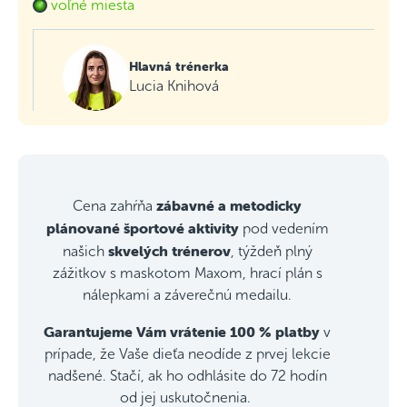
voľné miesta
Hlavná trénerka
Lucia Knihová
zábavné a metodicky
Cena zahŕňa
plánované športové aktivity
pod vedením
skvelých trénerov
našich
, týždeň plný
zážitkov s maskotom Maxom, hrací plán s
nálepkami a záverečnú medailu.
Garantujeme Vám vrátenie 100 % platby
v
prípade, že Vaše dieťa neodíde z prvej lekcie
nadšené. Stačí, ak ho odhlásite do 72 hodín
od jej uskutočnenia.