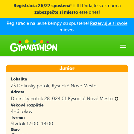
Skip to main content
Registrácia 26/27 spustená! 🤸🏼‍♀️
Pridajte sa k nám a
zabezpečte si miesto
ešte dnes!
Registrácie na letné kempy sú spustené!
Rezervujte si svoje
miesto.
Lokalita
ZŠ Dolinský potok, Kysucké Nové Mesto
Adresa
Dolinský potok 28, 024 01 Kysucké Nové Mesto
Vekové rozpätie
4–6 rokov
Termín
Štvrtok 17:00–18:00
Stav