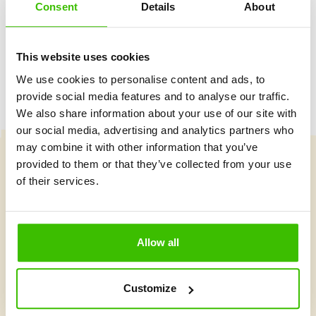
Consent
Details
About
Herný plán s motivačnými nálepkami
This website uses cookies
We use cookies to personalise content and ads, to
provide social media features and to analyse our traffic.
We also share information about your use of our site with
our social media, advertising and analytics partners who
may combine it with other information that you’ve
provided to them or that they’ve collected from your use
Vybrať kurz
of their services.
Čo je v Gymnathlone nové?
Allow all
Customize