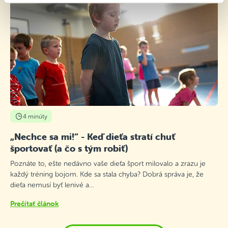
4 minúty
„Nechce sa mi!“ - Keď dieťa stratí chuť
športovať (a čo s tým robiť)
Poznáte to, ešte nedávno vaše dieťa šport milovalo a zrazu je
každý tréning bojom. Kde sa stala chyba? Dobrá správa je, že
dieťa nemusí byť lenivé a…
Prečítať článok