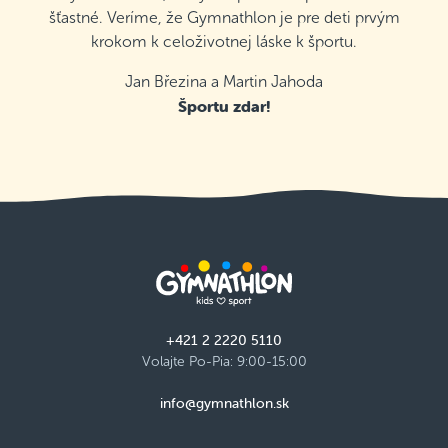
šťastné. Veríme, že Gymnathlon je pre deti prvým
krokom k celoživotnej láske k športu.
Jan Březina a Martin Jahoda
Športu zdar!
+421 2 2220 5110
Volajte Po-Pia: 9:00-15:00
info@gymnathlon.sk