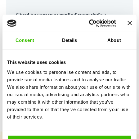
Chcel by som ospravedlniť svoje dieťa z
lekcie, príp. sa opýtať na konkrétne
záležitosti týkajúce sa tréningu, na koho sa
mám obrátiť?
Consent
Details
About
Môžem si na kurz Baby vziať
bábätko/batoľa?
This website uses cookies
We use cookies to personalise content and ads, to
provide social media features and to analyse our traffic.
Mám zľavový kód, ako si ho môžem
uplatniť?
We also share information about your use of our site with
our social media, advertising and analytics partners who
may combine it with other information that you’ve
provided to them or that they’ve collected from your use
of their services.