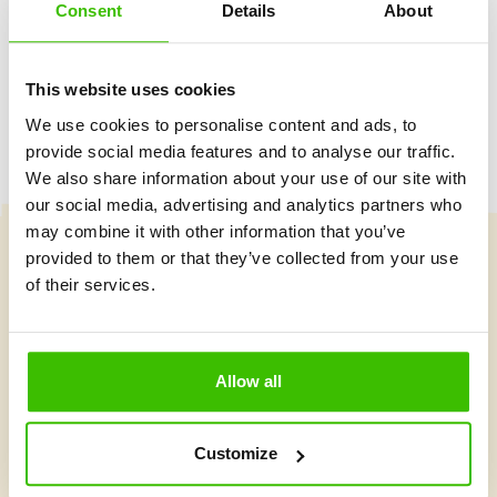
Consent
Details
About
Herný plán s motivačnými nálepkami
This website uses cookies
We use cookies to personalise content and ads, to
provide social media features and to analyse our traffic.
We also share information about your use of our site with
our social media, advertising and analytics partners who
may combine it with other information that you’ve
provided to them or that they’ve collected from your use
Vybrať kurz
of their services.
Čo je v Gymnathlone nové?
Allow all
Customize