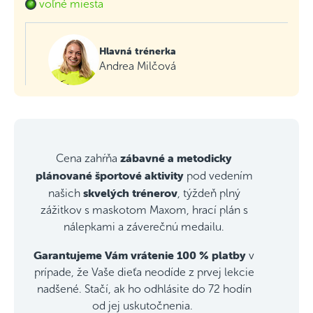
voľné miesta
Hlavná trénerka
Andrea Milčová
zábavné a metodicky
Cena zahŕňa
plánované športové aktivity
pod vedením
skvelých trénerov
našich
, týždeň plný
zážitkov s maskotom Maxom, hrací plán s
nálepkami a záverečnú medailu.
Garantujeme Vám vrátenie 100 % platby
v
prípade, že Vaše dieťa neodíde z prvej lekcie
nadšené. Stačí, ak ho odhlásite do 72 hodín
od jej uskutočnenia.