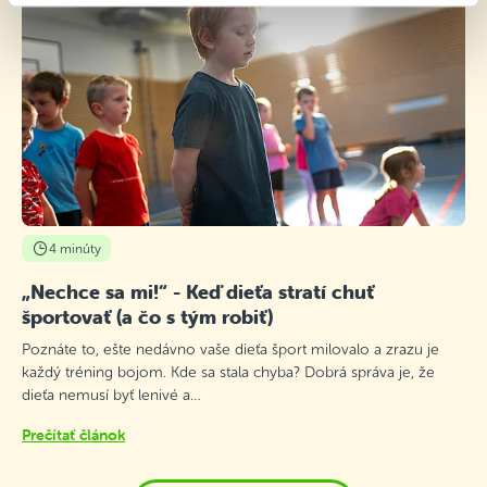
4 minúty
„Nechce sa mi!“ - Keď dieťa stratí chuť
športovať (a čo s tým robiť)
Poznáte to, ešte nedávno vaše dieťa šport milovalo a zrazu je
každý tréning bojom. Kde sa stala chyba? Dobrá správa je, že
dieťa nemusí byť lenivé a…
Prečítať článok