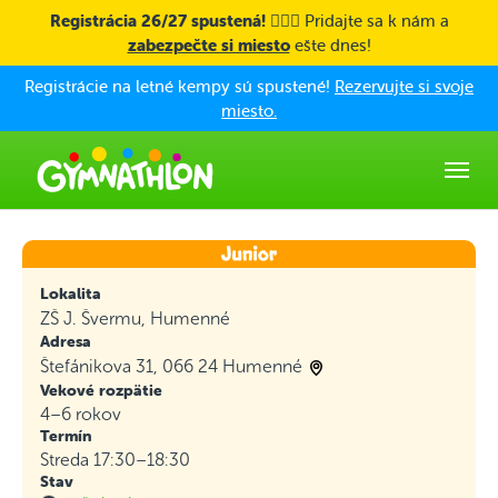
Skip to main content
Registrácia 26/27 spustená! 🤸🏼‍♀️
Pridajte sa k nám a
zabezpečte si miesto
ešte dnes!
Registrácie na letné kempy sú spustené!
Rezervujte si svoje
miesto.
Lokalita
ZŠ J. Švermu, Humenné
Adresa
Štefánikova 31, 066 24 Humenné
Vekové rozpätie
4–6 rokov
Termín
Streda 17:30–18:30
Stav