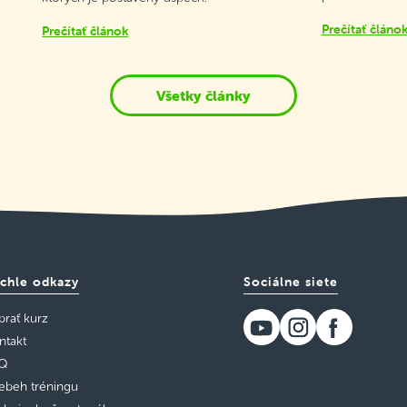
Prečítať článo
Prečítať článok
Všetky články
chle odkazy
Sociálne siete
brať kurz
ntakt
Q
iebeh tréningu