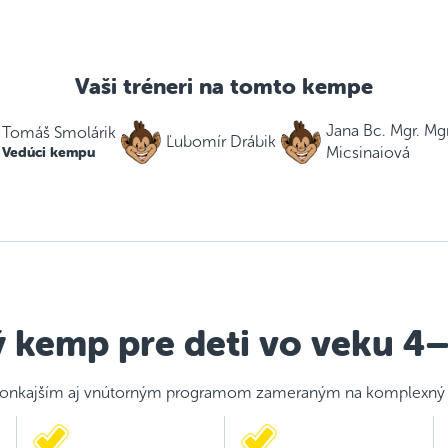
Vaši tréneri na tomto kempe
Jana Bc. Mgr. Mgr
Tomáš Smolárik
Ľubomír Drábik
Vedúci kempu
Micsinaiová
 kemp pre deti vo veku 4
vonkajším aj vnútorným programom zameraným na komplexný š