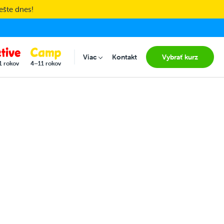
ešte dnes!
Viac
Kontakt
Vybrať kurz
Submenu for "Viac"
1 rokov
4–11 rokov