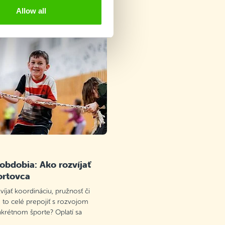
?
Allow all
 obdobia: Ako rozvíjať
ortovca
víjať koordináciu, pružnosť či
 to celé prepojiť s rozvojom
nkrétnom športe? Oplatí sa