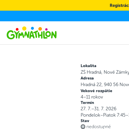
Skip to main content
Registráci
Lokalita
ZŠ Hradná, Nové Zámk
Adresa
Hradná 22, 940 56 No
Vekové rozpätie
4–11 rokov
Termín
27. 7.–31. 7. 2026
Pondelok–Piatok
7:45–
Stav
nedostupné