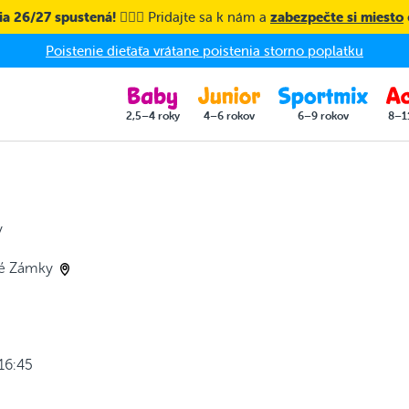
a 26/27 spustená! 🤸🏼‍♀️
Pridajte sa k nám a
zabezpečte si miesto
Poistenie dieťaťa vrátane poistenia storno poplatku
2,5–4 roky
4–6 rokov
6–9 rokov
8–1
y
vé Zámky
16:45