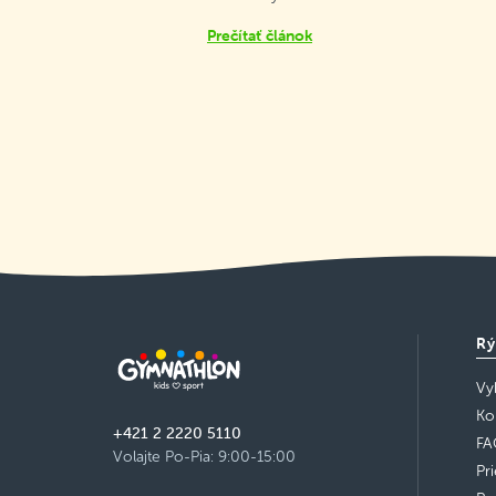
Prečítať článok
Rý
Vy
Ko
+421 2 2220 5110
FA
Volajte Po-Pia: 9:00-15:00
Pr