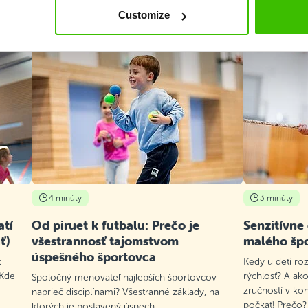
Čo je v Gymnathlone nové
Customize
4 minúty
3 minúty
atí
Od piruet k futbalu: Prečo je
Senzitívne
ť)
všestrannosť tajomstvom
malého šp
úspešného športovca
t
Kedy u detí roz
 Kde
rýchlosť? A ako
Spoločný menovateľ najlepších športovcov
zručností v ko
naprieč disciplínami? Všestranné základy, na
počkať! Prečo?
ktorých je postavený úspech.