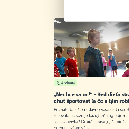
4 minúty
„Nechce sa mi!“ - Keď dieťa str
chuť športovať (a čo s tým robi
Poznáte to, ešte nedávno vaše dieťa špor
milovalo a zrazu je každý tréning bojom.
sa stala chyba? Dobrá správa je, že dieťa
nemusí byť lenivé a…