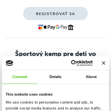
REGISTROVAŤ SA
Športový kemp pre deti vo
veku 4–11 rokov
5-dňový letný denný kemp s vonkajším aj
Consent
Details
About
vnútorným programom zameraným na komplexný
športový a osobnostný rozvoj.
This website uses cookies
We use cookies to personalise content and ads, to
Tréning zručností a športov
provide social media features and to analyse our traffic.