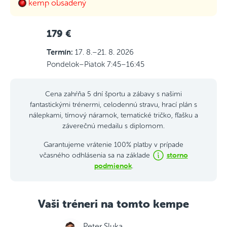
kemp obsadený
179 €
Termín:
17. 8.–21. 8. 2026
Pondelok–Piatok 7:45–16:45
Cena zahŕňa 5 dní športu a zábavy s našimi
fantastickými trénermi, celodennú stravu, hrací plán s
nálepkami, tímový náramok, tematické tričko, fľašku a
záverečnú medailu s diplomom.
Garantujeme vrátenie 100% platby v prípade
storno
včasného odhlásenia sa na základe
podmienok
.
Vaši tréneri na tomto kempe
Peter Sluka