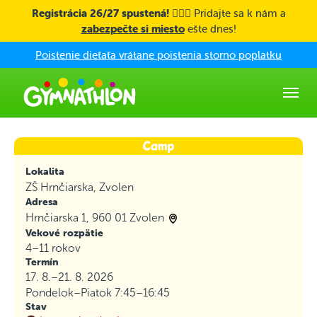
Skip to main content
Registrácia 26/27 spustená! 🤸🏼‍♀️
Pridajte sa k nám a
zabezpečte si miesto
ešte dnes!
Poistenie dieťaťa vrátane poistenia storno poplatku
Lokalita
ZŠ Hrnčiarska, Zvolen
Adresa
Hrnčiarska 1, 960 01 Zvolen
Vekové rozpätie
4–11 rokov
Termín
17. 8.–21. 8. 2026
Pondelok–Piatok
7:45–16:45
Stav