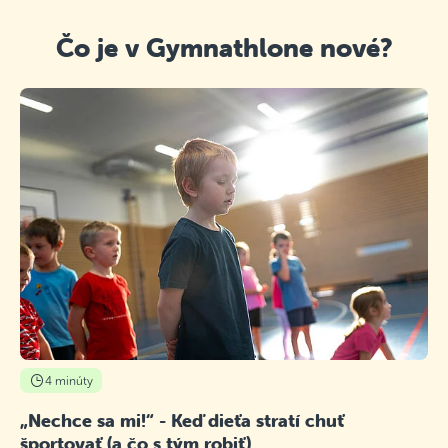
Čo je v Gymnathlone nové?
4 minúty
„Nechce sa mi!“ - Keď dieťa stratí chuť
športovať (a čo s tým robiť)