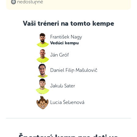
nedostupné
Vaši tréneri na tomto kempe
František Nagy
Vedúci kempu
Ján Gróf
Daniel Filip Mašulovič
Jakub Sater
Lucia Šebenová