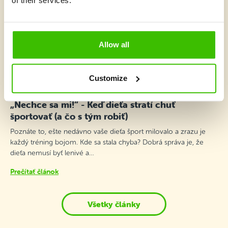
of their services.
Allow all
Customize
4 minúty
„Nechce sa mi!“ - Keď dieťa stratí chuť
športovať (a čo s tým robiť)
Poznáte to, ešte nedávno vaše dieťa šport milovalo a zrazu je
každý tréning bojom. Kde sa stala chyba? Dobrá správa je, že
dieťa nemusí byť lenivé a…
Prečítať článok
Všetky články