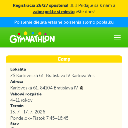
Skip to main content
Registrácia 26/27 spustená! 🤸🏼‍♀️
Pridajte sa k nám a
zabezpečte si miesto
ešte dnes!
Poistenie dieťaťa vrátane poistenia storno poplatku
Lokalita
ZŠ Karloveská 61, Bratislava IV Karlova Ves
Adresa
Karloveská 61, 84104 Bratislava IV
Vekové rozpätie
4–11 rokov
Termín
13. 7.–17. 7. 2026
Pondelok–Piatok
7:45–16:45
Stav