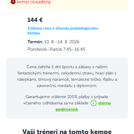
kemp obsadený
144 €
Znížená cena z dôvodu prebiehajúceho
kempu
Termín:
10. 8.–14. 8. 2026
Pondelok–Piatok 7:45–16:45
Cena zahŕňa 5 dní športu a zábavy s našimi
fantastickými trénermi, celodennú stravu, hrací plán s
nálepkami, tímový náramok, tematické tričko, fľašku a
záverečnú medailu s diplomom.
Garantujeme vrátenie 100% platby v prípade
storno
včasného odhlásenia sa na základe
podmienok
.
Vaši tréneri na tomto kempe