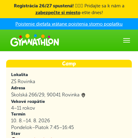
Skip to main content
Registrácia 26/27 spustená! 🤸🏼‍♀️
Pridajte sa k nám a
zabezpečte si miesto
ešte dnes!
Poistenie dieťaťa vrátane poistenia storno poplatku
Lokalita
ZŠ Rovinka
Adresa
Školská 266/29, 90041 Rovinka
Vekové rozpätie
4–11 rokov
Termín
10. 8.–14. 8. 2026
Pondelok–Piatok
7:45–16:45
Stav