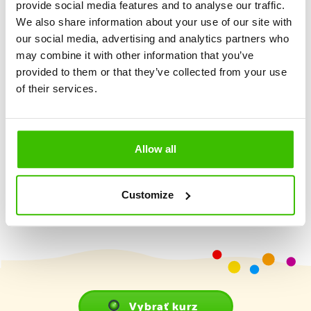
Tréning zručností a športov
provide social media features and to analyse our traffic.
We also share information about your use of our site with
our social media, advertising and analytics partners who
Program prispôsobený vekovým skupinám
may combine it with other information that you’ve
provided to them or that they’ve collected from your use
of their services.
Maximálny športový zážitok a zábava
Herný plán s motivačnými samolepkami
Allow all
Customize
Vybrať kurz