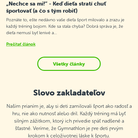
„Nechce sa mi!“ - Keď dieťa stratí chuť
športovať (a čo s tým robiť)
Poznáte to, ešte nedávno vaše dieťa šport milovalo a zrazu je
každý tréning bojom. Kde sa stala chyba? Dobrá správa je, že
dieťa nemusí byť lenivé a…
Prečítať článok
Všetky články
Slovo zakladateľov
Naším prianím je, aby si deti zamilovali šport ako radosť a
hru, nie ako nutnosť alebo dril. Každý tréning má byť
silným zážitkom, ktorý ich privedie späť nadšené a
šťastné. Veríme, že Gymnathlon je pre deti prvým
krokom k celoživotnej láske k športu.