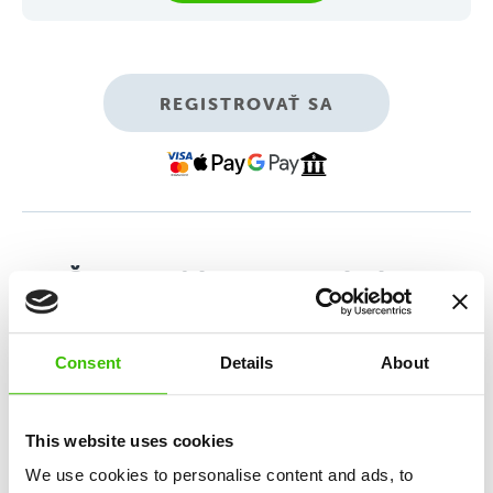
REGISTROVAŤ SA
Športový kemp pre deti vo
veku 4–11 rokov
Consent
Details
About
5-dňový letný denný kemp s vonkajším aj
vnútorným programom zameraným na komplexný
športový a osobnostný rozvoj.
This website uses cookies
We use cookies to personalise content and ads, to