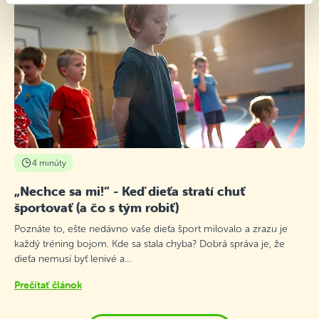
4 minúty
„Nechce sa mi!“ - Keď dieťa stratí chuť
športovať (a čo s tým robiť)
Poznáte to, ešte nedávno vaše dieťa šport milovalo a zrazu je
každý tréning bojom. Kde sa stala chyba? Dobrá správa je, že
dieťa nemusí byť lenivé a…
Prečítať článok