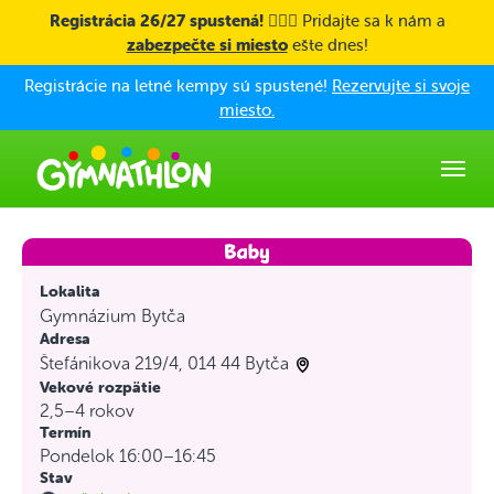
Skip to main content
Registrácia 26/27 spustená! 🤸🏼‍♀️
Pridajte sa k nám a
zabezpečte si miesto
ešte dnes!
Registrácie na letné kempy sú spustené!
Rezervujte si svoje
miesto.
Lokalita
Gymnázium Bytča
Adresa
Štefánikova 219/4, 014 44 Bytča
Vekové rozpätie
2,5–4 rokov
Termín
Pondelok 16:00–16:45
Stav