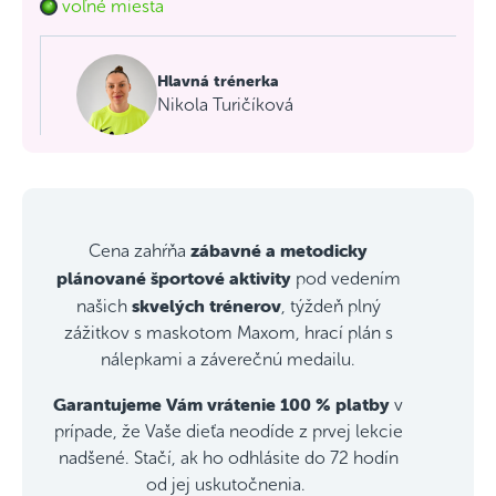
voľné miesta
Hlavná trénerka
Nikola Turičíková
zábavné a metodicky
Cena zahŕňa
plánované športové aktivity
pod vedením
skvelých trénerov
našich
, týždeň plný
zážitkov s maskotom Maxom, hrací plán s
nálepkami a záverečnú medailu.
Garantujeme Vám vrátenie 100 % platby
v
prípade, že Vaše dieťa neodíde z prvej lekcie
nadšené. Stačí, ak ho odhlásite do 72 hodín
od jej uskutočnenia.