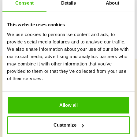
Consent
Details
About
Herný plán s motivačnými nálepkami
This website uses cookies
We use cookies to personalise content and ads, to
provide social media features and to analyse our traffic.
We also share information about your use of our site with
our social media, advertising and analytics partners who
may combine it with other information that you’ve
provided to them or that they’ve collected from your use
Vybrať kurz
of their services.
Čo je v Gymnathlone nové?
Allow all
Customize