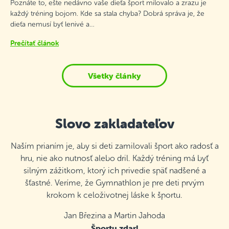
Poznáte to, ešte nedávno vaše dieťa šport milovalo a zrazu je
každý tréning bojom. Kde sa stala chyba? Dobrá správa je, že
dieťa nemusí byť lenivé a…
Prečítať článok
Všetky články
Slovo zakladateľov
Naším prianím je, aby si deti zamilovali šport ako radosť a
hru, nie ako nutnosť alebo dril. Každý tréning má byť
silným zážitkom, ktorý ich privedie späť nadšené a
šťastné. Veríme, že Gymnathlon je pre deti prvým
krokom k celoživotnej láske k športu.
Jan Březina a Martin Jahoda
Športu zdar!