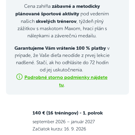
zábavné a metodicky
Cena zahŕňa
plánované športové aktivity
pod vedením
skvelých trénerov
našich
, týždeň plný
zážitkov s maskotom Maxom, hrací plán s
nálepkami a záverečnú medailu.
Garantujeme Vám vrátenie 100 % platby
v
prípade, že Vaše dieťa neodíde z prvej lekcie
nadšené. Stačí, ak ho odhlásite do 72 hodín
od jej uskutočnenia.
Podrobné storno podmienky nájdete
tu
.
140 € (16 tréningov)
- 1. polrok
september 2026 – január 2027
Začiatok kurzu: 16. 9. 2026