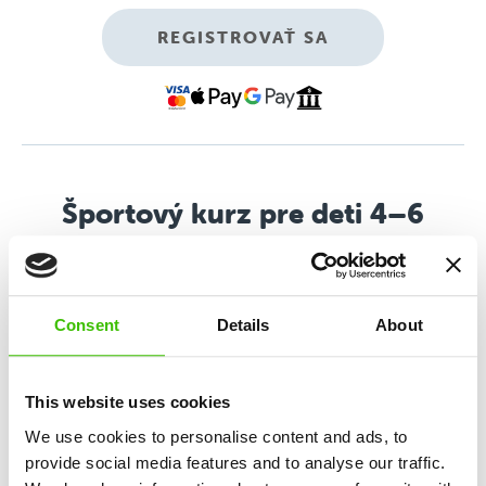
REGISTROVAŤ SA
Športový kurz pre deti 4–6
rokov
Všestranný športový kurz založený na mixe atletiky,
gymnastiky, pohybových hier a budovania
Consent
Details
About
športovej motivácie.
This website uses cookies
Rozvoj 12 kľúčových zručností
We use cookies to personalise content and ads, to
provide social media features and to analyse our traffic.