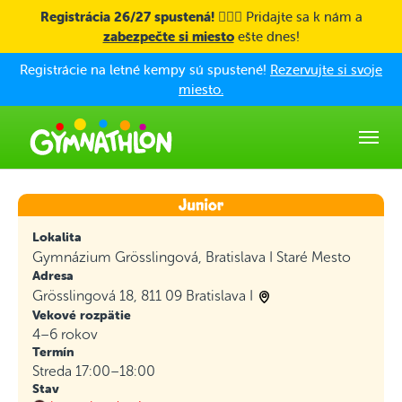
Skip to main content
Registrácia 26/27 spustená! 🤸🏼‍♀️
Pridajte sa k nám a
zabezpečte si miesto
ešte dnes!
Registrácie na letné kempy sú spustené!
Rezervujte si svoje
miesto.
Lokalita
Gymnázium Grösslingová, Bratislava I Staré Mesto
Adresa
Grösslingová 18, 811 09 Bratislava I
Vekové rozpätie
4–6 rokov
Termín
Streda 17:00–18:00
Stav