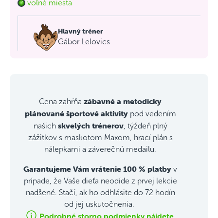
voľné miesta
Hlavný tréner
Gábor Lelovics
zábavné a metodicky
Cena zahŕňa
plánované športové aktivity
pod vedením
skvelých trénerov
našich
, týždeň plný
zážitkov s maskotom Maxom, hrací plán s
nálepkami a záverečnú medailu.
Garantujeme Vám vrátenie 100 % platby
v
prípade, že Vaše dieťa neodíde z prvej lekcie
nadšené. Stačí, ak ho odhlásite do 72 hodín
od jej uskutočnenia.
Podrobné storno podmienky nájdete