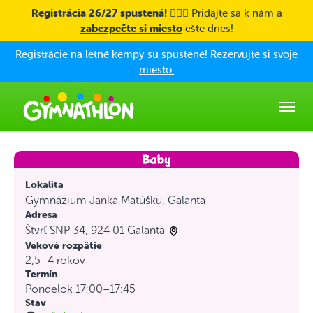
Skip to main content
Registrácia 26/27 spustená! 🤸🏼‍♀️
Pridajte sa k nám a
zabezpečte si miesto
ešte dnes!
Registrácie na letné kempy sú spustené!
Rezervujte si svoje
miesto.
Lokalita
Gymnázium Janka Matúšku, Galanta
Adresa
Štvrť SNP 34, 924 01 Galanta
Vekové rozpätie
2,5–4 rokov
Termín
Pondelok 17:00–17:45
Stav