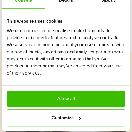
Consent
Details
About
This website uses cookies
We use cookies to personalise content and ads, to
provide social media features and to analyse our traffic.
We also share information about your use of our site with
our social media, advertising and analytics partners who
may combine it with other information that you’ve
provided to them or that they’ve collected from your use
Vybrať kurz
of their services.
Čo je v Gymnathlone nové?
Allow all
Customize