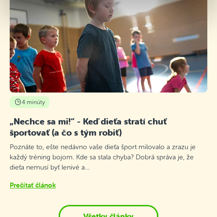
4 minúty
„Nechce sa mi!“ - Keď dieťa stratí chuť
športovať (a čo s tým robiť)
Poznáte to, ešte nedávno vaše dieťa šport milovalo a zrazu je
každý tréning bojom. Kde sa stala chyba? Dobrá správa je, že
dieťa nemusí byť lenivé a…
Prečítať článok
Všetky články