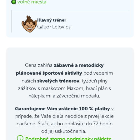
voľné miesta
Hlavný tréner
Gábor Lelovics
zábavné a metodicky
Cena zahŕňa
plánované športové aktivity
pod vedením
skvelých trénerov
našich
, týždeň plný
zážitkov s maskotom Maxom, hrací plán s
nálepkami a záverečnú medailu.
Garantujeme Vám vrátenie 100 % platby
v
prípade, že Vaše dieťa neodíde z prvej lekcie
nadšené. Stačí, ak ho odhlásite do 72 hodín
od jej uskutočnenia.
Podrobné storno podmienky nájdete