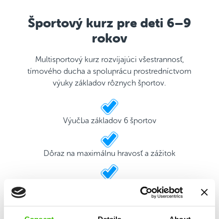
Športový kurz pre deti 6–9
rokov
Multisportový kurz rozvíjajúci všestrannosť,
tímového ducha a spoluprácu prostredníctvom
výuky základov rôznych športov.
Výučba základov 6 športov
Dôraz na maximálnu hravosť a zážitok
2 kvalifikovaní tréneri
Herný plán s motivačnými nálepkami