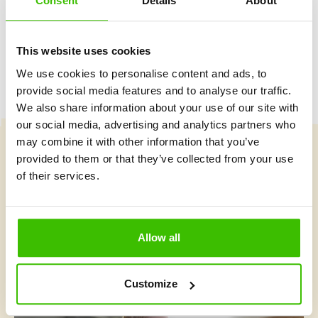
Consent
Details
About
This website uses cookies
We use cookies to personalise content and ads, to
provide social media features and to analyse our traffic.
We also share information about your use of our site with
our social media, advertising and analytics partners who
may combine it with other information that you’ve
provided to them or that they’ve collected from your use
Vybrať kurz
of their services.
Čo je v Gymnathlone nové?
Allow all
Customize