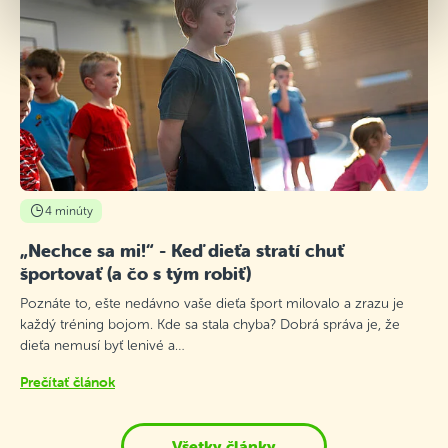
4 minúty
„Nechce sa mi!“ - Keď dieťa stratí chuť
športovať (a čo s tým robiť)
Poznáte to, ešte nedávno vaše dieťa šport milovalo a zrazu je
každý tréning bojom. Kde sa stala chyba? Dobrá správa je, že
dieťa nemusí byť lenivé a…
Prečítať článok
Všetky články