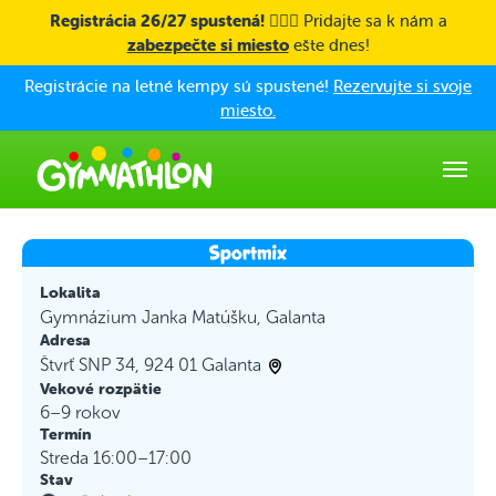
Skip to main content
Registrácia 26/27 spustená! 🤸🏼‍♀️
Pridajte sa k nám a
zabezpečte si miesto
ešte dnes!
Registrácie na letné kempy sú spustené!
Rezervujte si svoje
miesto.
Lokalita
Gymnázium Janka Matúšku, Galanta
Adresa
Štvrť SNP 34, 924 01 Galanta
Vekové rozpätie
6–9 rokov
Termín
Streda 16:00–17:00
Stav