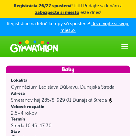
Skip to main content
Registrácia 26/27 spustená! 🤸🏼‍♀️
Pridajte sa k nám a
zabezpečte si miesto
ešte dnes!
Registrácie na letné kempy sú spustené!
Rezervujte si svoje
miesto.
Lokalita
Gymnázium Ladislava Dúbravu, Dunajská Streda
Adresa
Smetanov háj 285/8, 929 01 Dunajská Streda
Vekové rozpätie
2,5–4 rokov
Termín
Streda 16:45–17:30
Stav