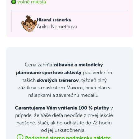
voľné miesta
Hlavná trénerka
Aniko Nemethova
zábavné a metodicky
Cena zahŕňa
plánované športové aktivity
pod vedením
skvelých trénerov
našich
, týždeň plný
zážitkov s maskotom Maxom, hrací plán s
nálepkami a záverečnú medailu.
Garantujeme Vám vrátenie 100 % platby
v
prípade, že Vaše dieťa neodíde z prvej lekcie
nadšené. Stačí, ak ho odhlásite do 72 hodín
od jej uskutočnenia.
Podrobné storno podmienky nájdete