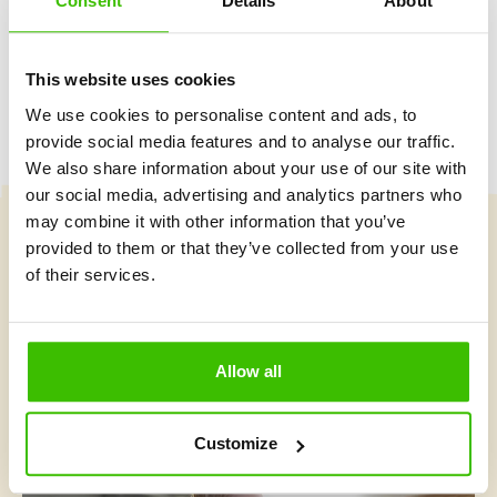
Consent
Details
About
This website uses cookies
We use cookies to personalise content and ads, to
provide social media features and to analyse our traffic.
We also share information about your use of our site with
our social media, advertising and analytics partners who
may combine it with other information that you’ve
provided to them or that they’ve collected from your use
Vybrať kurz
of their services.
Čo je v Gymnathlone nové?
Allow all
Customize