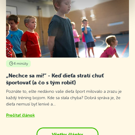
4 minúty
„Nechce sa mi!“ - Keď dieťa stratí chuť
športovať (a čo s tým robiť)
Poznáte to, ešte nedávno vaše dieťa šport milovalo a zrazu je
každý tréning bojom. Kde sa stala chyba? Dobrá správa je, že
dieťa nemusí byť lenivé a…
Prečítať článok
Všetky články