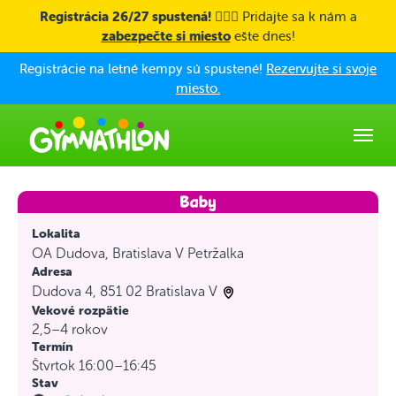
Skip to main content
Registrácia 26/27 spustená! 🤸🏼‍♀️
Pridajte sa k nám a
zabezpečte si miesto
ešte dnes!
Registrácie na letné kempy sú spustené!
Rezervujte si svoje
miesto.
Lokalita
OA Dudova, Bratislava V Petržalka
Adresa
Dudova 4, 851 02 Bratislava V
Vekové rozpätie
2,5–4 rokov
Termín
Štvrtok 16:00–16:45
Stav