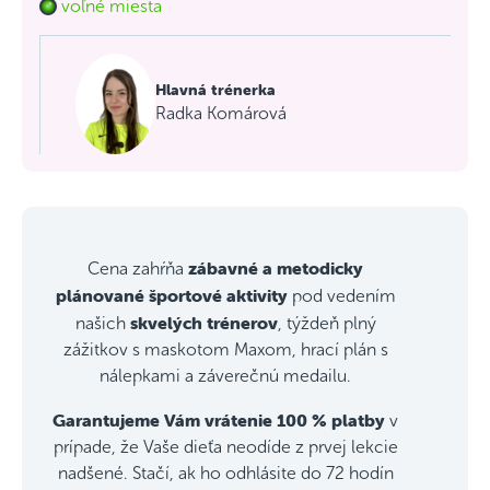
voľné miesta
Hlavná trénerka
Radka Komárová
zábavné a metodicky
Cena zahŕňa
plánované športové aktivity
pod vedením
skvelých trénerov
našich
, týždeň plný
zážitkov s maskotom Maxom, hrací plán s
nálepkami a záverečnú medailu.
Garantujeme Vám vrátenie 100 % platby
v
prípade, že Vaše dieťa neodíde z prvej lekcie
nadšené. Stačí, ak ho odhlásite do 72 hodín