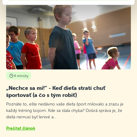
4 minúty
„Nechce sa mi!“ - Keď dieťa stratí chuť
športovať (a čo s tým robiť)
Poznáte to, ešte nedávno vaše dieťa šport milovalo a zrazu je
každý tréning bojom. Kde sa stala chyba? Dobrá správa je, že
dieťa nemusí byť lenivé a…
Prečítať článok