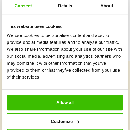
Consent
Details
About
Herný plán s motivačnými nálepkami
This website uses cookies
We use cookies to personalise content and ads, to
provide social media features and to analyse our traffic.
We also share information about your use of our site with
our social media, advertising and analytics partners who
may combine it with other information that you’ve
provided to them or that they’ve collected from your use
of their services.
Vybrať kurz
Allow all
Čo je v Gymnathlone nové?
Customize