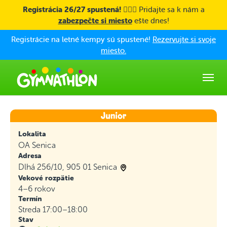
Skip to main content
Registrácia 26/27 spustená! 🤸🏼‍♀️
Pridajte sa k nám a
zabezpečte si miesto
ešte dnes!
Registrácie na letné kempy sú spustené!
Rezervujte si svoje
miesto.
Lokalita
OA Senica
Adresa
Dlhá 256/10, 905 01 Senica
Vekové rozpätie
4–6 rokov
Termín
Streda 17:00–18:00
Stav