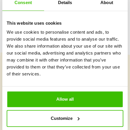
Consent
Details
About
Herný plán s motivačnými nálepkami
This website uses cookies
We use cookies to personalise content and ads, to
provide social media features and to analyse our traffic.
We also share information about your use of our site with
our social media, advertising and analytics partners who
may combine it with other information that you’ve
provided to them or that they’ve collected from your use
Vybrať kurz
of their services.
Čo je v Gymnathlone nové?
Allow all
Customize