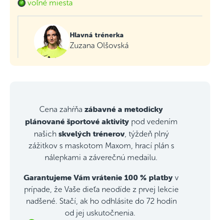
voľné miesta
Hlavná trénerka
Zuzana Olšovská
zábavné a metodicky
Cena zahŕňa
plánované športové aktivity
pod vedením
skvelých trénerov
našich
, týždeň plný
zážitkov s maskotom Maxom, hrací plán s
nálepkami a záverečnú medailu.
Garantujeme Vám vrátenie 100 % platby
v
prípade, že Vaše dieťa neodíde z prvej lekcie
nadšené. Stačí, ak ho odhlásite do 72 hodín
od jej uskutočnenia.