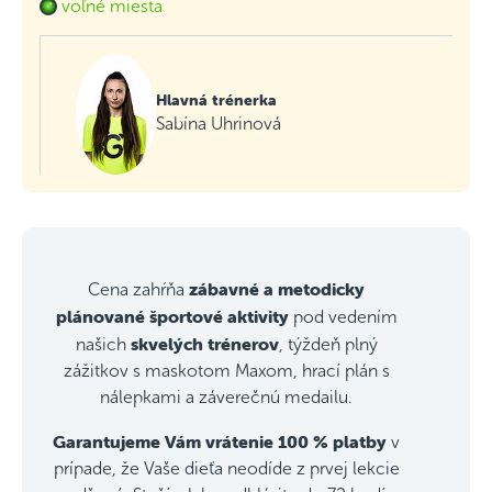
voľné miesta
Hlavná trénerka
Sabína Uhrinová
zábavné a metodicky
Cena zahŕňa
plánované športové aktivity
pod vedením
skvelých trénerov
našich
, týždeň plný
zážitkov s maskotom Maxom, hrací plán s
nálepkami a záverečnú medailu.
Garantujeme Vám vrátenie 100 % platby
v
prípade, že Vaše dieťa neodíde z prvej lekcie