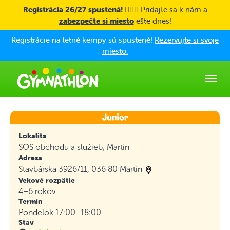
Skip to main content
Registrácia 26/27 spustená! 🤸🏼‍♀️
Pridajte sa k nám a
zabezpečte si miesto
ešte dnes!
Registrácie na letné kempy sú spustené!
Rezervujte si svoje
miesto.
Lokalita
SOŠ obchodu a služieb, Martin
Adresa
Stavbárska 3926/11, 036 80 Martin
Vekové rozpätie
4–6 rokov
Termín
Pondelok 17:00–18:00
Stav