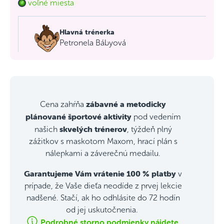
voľné miesta
Hlavná trénerka
Petronela Bábyová
zábavné a metodicky
Cena zahŕňa
plánované športové aktivity
pod vedením
skvelých trénerov
našich
, týždeň plný
zážitkov s maskotom Maxom, hrací plán s
nálepkami a záverečnú medailu.
Garantujeme Vám vrátenie 100 % platby
v
prípade, že Vaše dieťa neodíde z prvej lekcie
nadšené. Stačí, ak ho odhlásite do 72 hodín
od jej uskutočnenia.
Podrobné storno podmienky nájdete