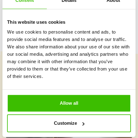
Consent
Details
About
This website uses cookies
We use cookies to personalise content and ads, to
provide social media features and to analyse our traffic.
We also share information about your use of our site with
our social media, advertising and analytics partners who
may combine it with other information that you’ve
provided to them or that they’ve collected from your use
Vybrať kurz
of their services.
Čo je v Gymnathlone nové?
Allow all
Customize