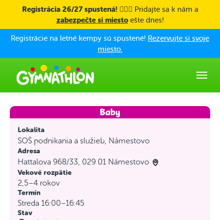
Skip to main content
Registrácia 26/27 spustená! 🤸🏼‍♀️
Pridajte sa k nám a
zabezpečte si miesto
ešte dnes!
Registrácie na letné kempy sú spustené!
Rezervujte si svoje
miesto.
Lokalita
SOŠ podnikania a služieb, Námestovo
Adresa
Hattalova 968/33, 029 01 Námestovo
Vekové rozpätie
2,5–4 rokov
Termín
Streda 16:00–16:45
Stav