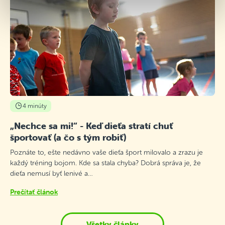
4 minúty
„Nechce sa mi!“ - Keď dieťa stratí chuť
športovať (a čo s tým robiť)
Poznáte to, ešte nedávno vaše dieťa šport milovalo a zrazu je
každý tréning bojom. Kde sa stala chyba? Dobrá správa je, že
dieťa nemusí byť lenivé a…
Prečítať článok
Všetky články