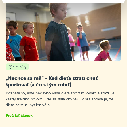
4 minúty
„Nechce sa mi!“ - Keď dieťa stratí chuť
športovať (a čo s tým robiť)
Poznáte to, ešte nedávno vaše dieťa šport milovalo a zrazu je
každý tréning bojom. Kde sa stala chyba? Dobrá správa je, že
dieťa nemusí byť lenivé a…
Prečítať článok