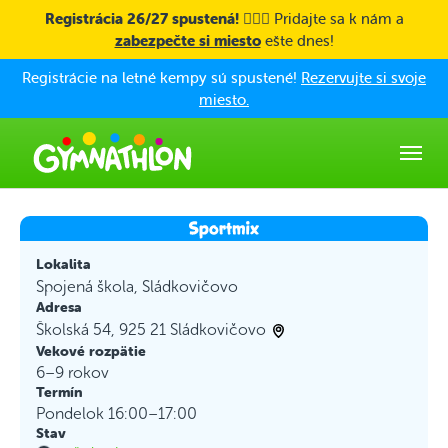
Skip to main content
Registrácia 26/27 spustená! 🤸🏼‍♀️
Pridajte sa k nám a
zabezpečte si miesto
ešte dnes!
Registrácie na letné kempy sú spustené!
Rezervujte si svoje
miesto.
Lokalita
Spojená škola, Sládkovičovo
Adresa
Školská 54, 925 21 Sládkovičovo
Vekové rozpätie
6–9 rokov
Termín
Pondelok 16:00–17:00
Stav