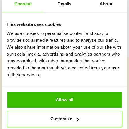
Consent
Details
About
Herný plán s motivačnými nálepkami
This website uses cookies
We use cookies to personalise content and ads, to
provide social media features and to analyse our traffic.
We also share information about your use of our site with
our social media, advertising and analytics partners who
may combine it with other information that you’ve
provided to them or that they’ve collected from your use
Vybrať kurz
of their services.
Čo je v Gymnathlone nové?
Allow all
Customize