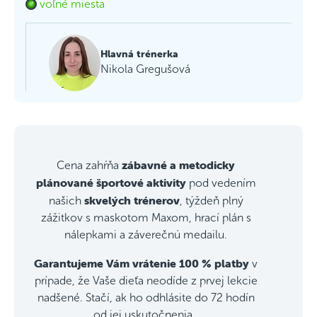
voľné miesta
Hlavná trénerka
Nikola Gregušová
zábavné a metodicky
Cena zahŕňa
plánované športové aktivity
pod vedením
skvelých trénerov
našich
, týždeň plný
zážitkov s maskotom Maxom, hrací plán s
nálepkami a záverečnú medailu.
Garantujeme Vám vrátenie 100 % platby
v
prípade, že Vaše dieťa neodíde z prvej lekcie
nadšené. Stačí, ak ho odhlásite do 72 hodín
od jej uskutočnenia.