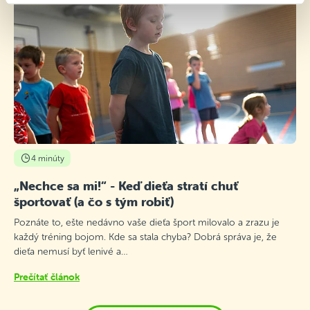
4 minúty
„Nechce sa mi!“ - Keď dieťa stratí chuť
športovať (a čo s tým robiť)
Poznáte to, ešte nedávno vaše dieťa šport milovalo a zrazu je
každý tréning bojom. Kde sa stala chyba? Dobrá správa je, že
dieťa nemusí byť lenivé a…
Prečítať článok