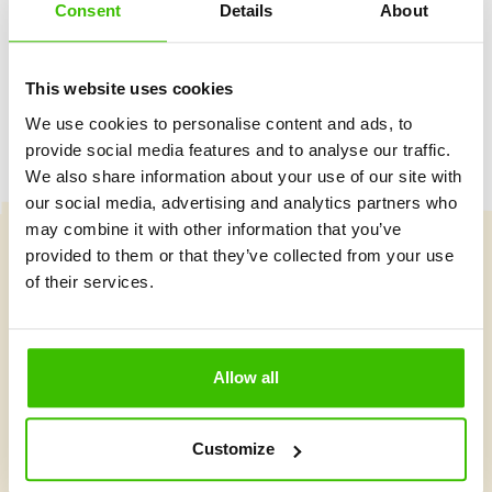
Consent
Details
About
Herný plán s motivačnými nálepkami
This website uses cookies
We use cookies to personalise content and ads, to
provide social media features and to analyse our traffic.
We also share information about your use of our site with
our social media, advertising and analytics partners who
may combine it with other information that you’ve
provided to them or that they’ve collected from your use
Vybrať kurz
of their services.
Čo je v Gymnathlone nové?
Allow all
Customize