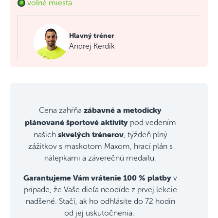
voľné miesta
Hlavný tréner
Andrej Kerdík
zábavné a metodicky
Cena zahŕňa
plánované športové aktivity
pod vedením
skvelých trénerov
našich
, týždeň plný
zážitkov s maskotom Maxom, hrací plán s
nálepkami a záverečnú medailu.
Garantujeme Vám vrátenie 100 % platby
v
prípade, že Vaše dieťa neodíde z prvej lekcie
nadšené. Stačí, ak ho odhlásite do 72 hodín
od jej uskutočnenia.