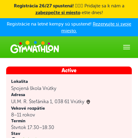
Skip to main content
Registrácia 26/27 spustená! 🤸🏼‍♀️
Pridajte sa k nám a
zabezpečte si miesto
ešte dnes!
Registrácie na letné kempy sú spustené!
Rezervujte si svoje
miesto.
Lokalita
Spojená škola Vrútky
Adresa
Ul.M. R. Štefánika 1, 038 61 Vrútky
Vekové rozpätie
8–11 rokov
Termín
Štvrtok 17:30–18:30
Stav