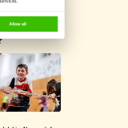
 services.
Allow all
?