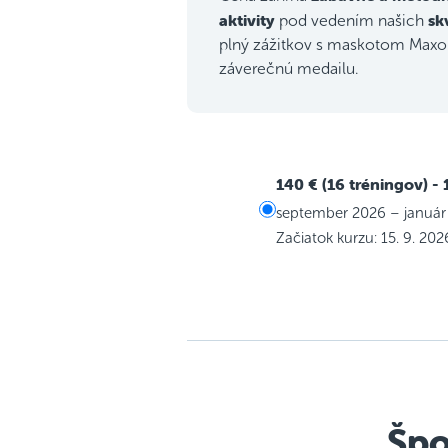
aktivity
sk
pod vedením našich
plný zážitkov s maskotom Maxom
záverečnú medailu.
140 € (16 tréningov)
- 
september 2026 – január
Začiatok kurzu: 15. 9. 202
Špo