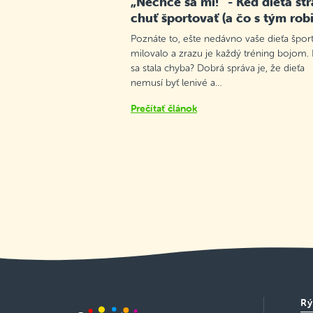
„Nechce sa mi!“ - Keď dieťa str
chuť športovať (a čo s tým robi
Poznáte to, ešte nedávno vaše dieťa špor
milovalo a zrazu je každý tréning bojom.
sa stala chyba? Dobrá správa je, že dieťa
nemusí byť lenivé a…
Prečítať článok
Rý