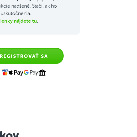
ekcie nadšené. Stačí, ak ho
j uskutočnenia.
enky nájdete tu
.
REGISTROVAŤ SA
okov