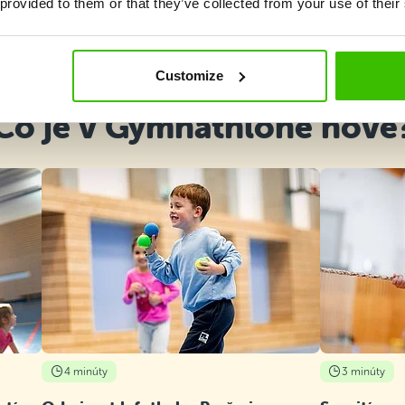
 provided to them or that they’ve collected from your use of their
Vybrať kurz
Customize
Čo je v Gymnathlone nové
4 minúty
3 minúty