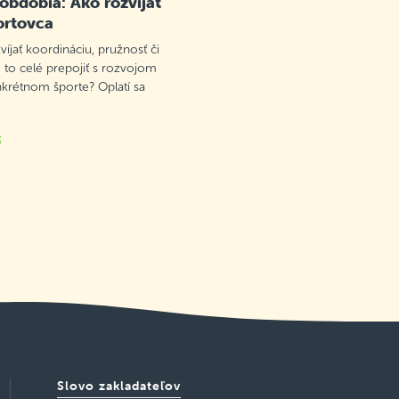
 obdobia: Ako rozvíjať
ortovca
víjať koordináciu, pružnosť či
 to celé prepojiť s rozvojom
nkrétnom športe? Oplatí sa
k
Slovo zakladateľov