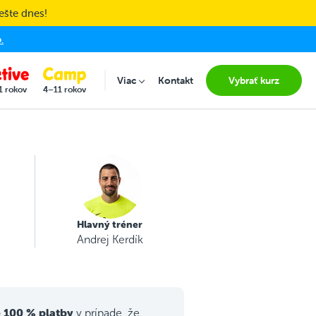
ešte dnes!
.
Viac
Kontakt
Vybrať kurz
Submenu for "Viac"
1 rokov
4–11 rokov
Hlavný tréner
Andrej Kerdík
 100 % platby
v prípade, že