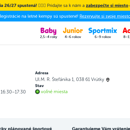
a 26/27 spustená! 🤸🏼‍♀️
Pridajte sa k nám a
zabezpečte si miesto
Registrácie na letné kempy sú spustené!
Rezervujte si svoje miesto
2,5–4 roky
4–6 rokov
6–9 rokov
8–1
Adresa
Ul.M. R. Štefánika 1, 038 61 Vrútky
Stav
voľné miesta
 16:30–17:30
cky plánované športové
Garantujeme Vám vrátenie