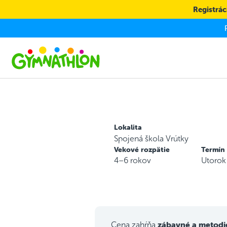
Skip to main content
Registráci
Lokalita
Spojená škola Vrútky
Vekové rozpätie
Termín
4–6 rokov
Utorok
zábavné a metodi
Cena zahŕňa