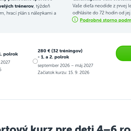
velých trénerov
Vaše dieťa neodíde z prvej l
, týždeň
odhlásite do 72 hodín od je
, hrací plán s nálepkami a
Podrobné storno podmi
280 € (32 tréningov)
1. polrok
- 1. a 2. polrok
 2027
september 2026 – máj 2027
6
Začiatok kurzu: 15. 9. 2026
rtový kurz pre deti 4–6 r