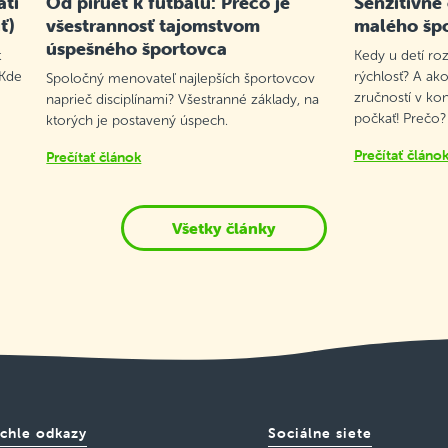
atí
Od piruet k futbalu: Prečo je
Senzitívne
ť)
všestrannosť tajomstvom
malého šp
úspešného športovca
t
Kedy u detí roz
 Kde
rýchlosť? A ako
Spoločný menovateľ najlepších športovcov
zručností v ko
naprieč disciplínami? Všestranné základy, na
počkať! Prečo?
ktorých je postavený úspech.
Prečítať článo
Prečítať článok
Všetky články
chle odkazy
Sociálne siete