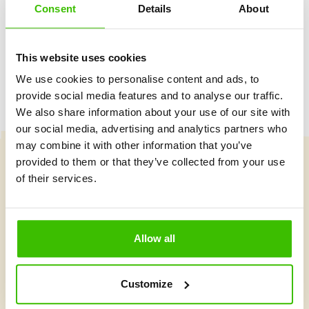
Consent
Details
About
Herný plán s motivačnými nálepkami
This website uses cookies
We use cookies to personalise content and ads, to
provide social media features and to analyse our traffic.
We also share information about your use of our site with
our social media, advertising and analytics partners who
may combine it with other information that you’ve
provided to them or that they’ve collected from your use
Vybrať kurz
of their services.
Čo je v Gymnathlone nové?
Allow all
Customize