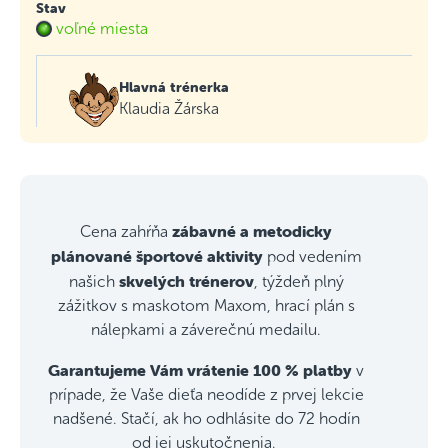
Stav
voľné miesta
Hlavná trénerka
Klaudia Žárska
zábavné a metodicky
Cena zahŕňa
plánované športové aktivity
pod vedením
skvelých trénerov
našich
, týždeň plný
zážitkov s maskotom Maxom, hrací plán s
nálepkami a záverečnú medailu.
Garantujeme Vám vrátenie 100 % platby
v
prípade, že Vaše dieťa neodíde z prvej lekcie
nadšené. Stačí, ak ho odhlásite do 72 hodín
od jej uskutočnenia.