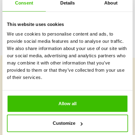
Consent
Details
About
Herný plán s motivačnými nálepkami
This website uses cookies
We use cookies to personalise content and ads, to
provide social media features and to analyse our traffic.
We also share information about your use of our site with
our social media, advertising and analytics partners who
may combine it with other information that you’ve
provided to them or that they’ve collected from your use
Vybrať kurz
of their services.
Čo je v Gymnathlone nové?
Allow all
Customize