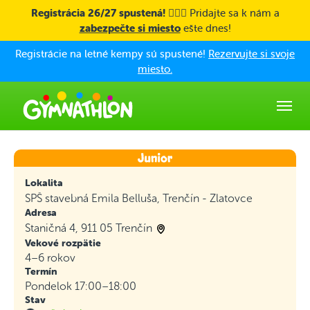
Skip to main content
Registrácia 26/27 spustená! 🤸🏼‍♀️
Pridajte sa k nám a
zabezpečte si miesto
ešte dnes!
Registrácie na letné kempy sú spustené!
Rezervujte si svoje
miesto.
Lokalita
SPŠ stavebná Emila Belluša, Trenčín - Zlatovce
Adresa
Staničná 4, 911 05 Trenčín
Vekové rozpätie
4–6 rokov
Termín
Pondelok 17:00–18:00
Stav