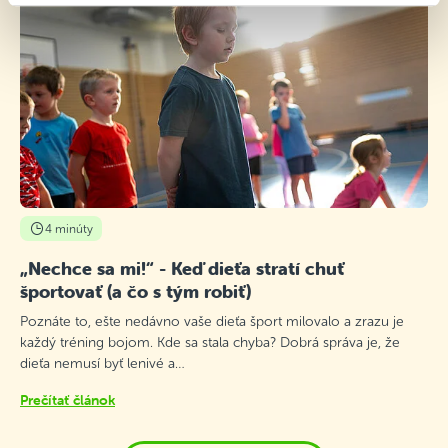
4 minúty
„Nechce sa mi!“ - Keď dieťa stratí chuť
športovať (a čo s tým robiť)
Poznáte to, ešte nedávno vaše dieťa šport milovalo a zrazu je
každý tréning bojom. Kde sa stala chyba? Dobrá správa je, že
dieťa nemusí byť lenivé a…
Prečítať článok