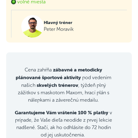
voľné miesta
Hlavný tréner
Peter Moravík
zábavné a metodicky
Cena zahŕňa
plánované športové aktivity
pod vedením
skvelých trénerov
našich
, týždeň plný
zážitkov s maskotom Maxom, hrací plán s
nálepkami a záverečnú medailu.
Garantujeme Vám vrátenie 100 % platby
v
prípade, že Vaše dieťa neodíde z prvej lekcie
nadšené. Stačí, ak ho odhlásite do 72 hodín
od jej uskutočnenia.