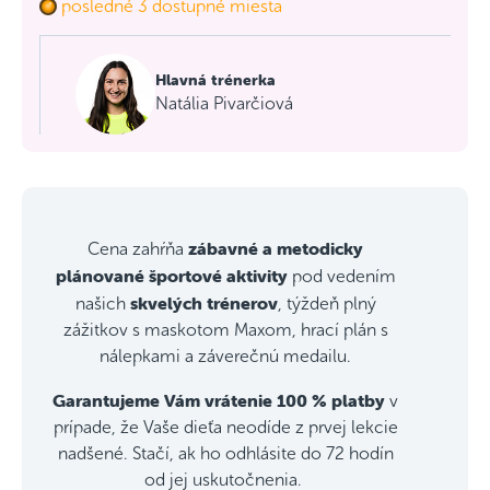
posledné 3 dostupné miesta
Hlavná trénerka
Natália Pivarčiová
zábavné a metodicky
Cena zahŕňa
plánované športové aktivity
pod vedením
skvelých trénerov
našich
, týždeň plný
zážitkov s maskotom Maxom, hrací plán s
nálepkami a záverečnú medailu.
Garantujeme Vám vrátenie 100 % platby
v
prípade, že Vaše dieťa neodíde z prvej lekcie
nadšené. Stačí, ak ho odhlásite do 72 hodín
od jej uskutočnenia.