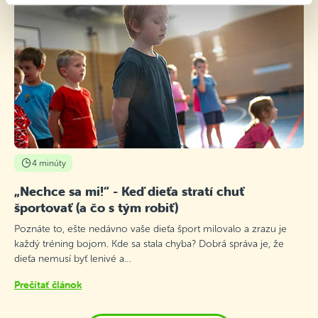
4 minúty
„Nechce sa mi!“ - Keď dieťa stratí chuť
športovať (a čo s tým robiť)
Poznáte to, ešte nedávno vaše dieťa šport milovalo a zrazu je
každý tréning bojom. Kde sa stala chyba? Dobrá správa je, že
dieťa nemusí byť lenivé a…
Prečítať článok