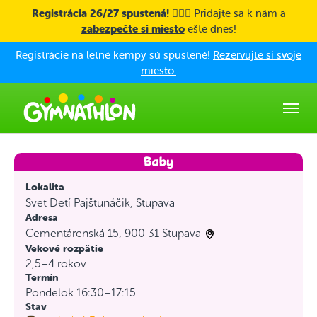
Skip to main content
Registrácia 26/27 spustená! 🤸🏼‍♀️
Pridajte sa k nám a
zabezpečte si miesto
ešte dnes!
Registrácie na letné kempy sú spustené!
Rezervujte si svoje
miesto.
Lokalita
Svet Detí Pajštunáčik, Stupava
Adresa
Cementárenská 15, 900 31 Stupava
Vekové rozpätie
2,5–4 rokov
Termín
Pondelok 16:30–17:15
Stav