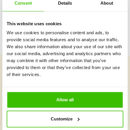
Consent
Details
About
Herný plán s motivačnými nálepkami
This website uses cookies
We use cookies to personalise content and ads, to
provide social media features and to analyse our traffic.
We also share information about your use of our site with
our social media, advertising and analytics partners who
may combine it with other information that you’ve
provided to them or that they’ve collected from your use
Vybrať kurz
of their services.
Čo je v Gymnathlone nové?
Allow all
Customize