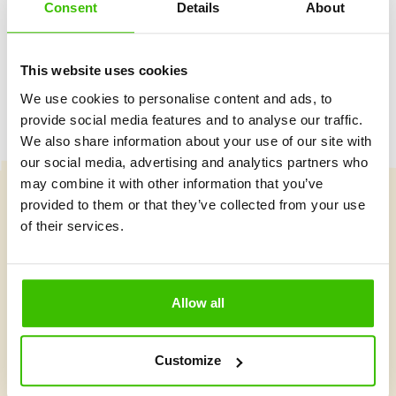
Consent
Details
About
Herný plán s motivačnými nálepkami
This website uses cookies
We use cookies to personalise content and ads, to
provide social media features and to analyse our traffic.
We also share information about your use of our site with
our social media, advertising and analytics partners who
may combine it with other information that you’ve
provided to them or that they’ve collected from your use
Vybrať kurz
of their services.
Čo je v Gymnathlone nové?
Allow all
Customize