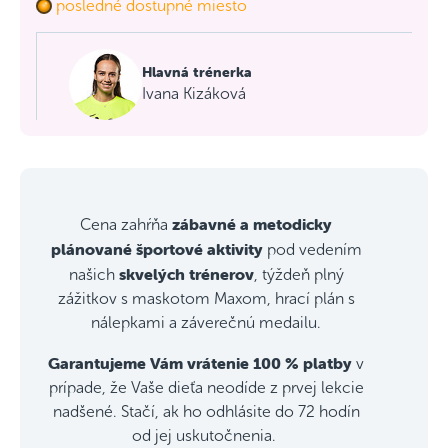
posledné dostupné miesto
Hlavná trénerka
Ivana Kizáková
zábavné a metodicky
Cena zahŕňa
plánované športové aktivity
pod vedením
skvelých trénerov
našich
, týždeň plný
zážitkov s maskotom Maxom, hrací plán s
nálepkami a záverečnú medailu.
Garantujeme Vám vrátenie 100 % platby
v
prípade, že Vaše dieťa neodíde z prvej lekcie
nadšené. Stačí, ak ho odhlásite do 72 hodín
od jej uskutočnenia.