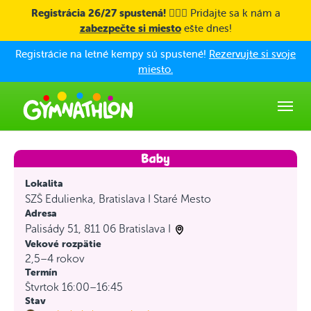
Skip to main content
Registrácia 26/27 spustená! 🤸🏼‍♀️
Pridajte sa k nám a
zabezpečte si miesto
ešte dnes!
Registrácie na letné kempy sú spustené!
Rezervujte si svoje
miesto.
Lokalita
SZŠ Edulienka, Bratislava I Staré Mesto
Adresa
Palisády 51, 811 06 Bratislava I
Vekové rozpätie
2,5–4 rokov
Termín
Štvrtok 16:00–16:45
Stav