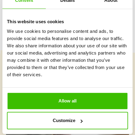
Consent
Details
About
This website uses cookies
We use cookies to personalise content and ads, to
provide social media features and to analyse our traffic.
We also share information about your use of our site with
our social media, advertising and analytics partners who
may combine it with other information that you’ve
provided to them or that they’ve collected from your use
Vybrať kurz
of their services.
Čo je v Gymnathlone nové?
Allow all
Customize