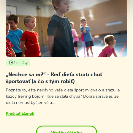
4 minúty
„Nechce sa mi!“ - Keď dieťa stratí chuť
športovať (a čo s tým robiť)
Poznáte to, ešte nedávno vaše dieťa šport milovalo a zrazu je
každý tréning bojom. Kde sa stala chyba? Dobrá správa je, že
dieťa nemusí byť lenivé a…
Prečítať článok
Všetky články