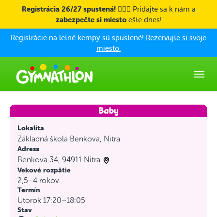
Skip to main content
Registrácia 26/27 spustená! 🤸🏼‍♀️
Pridajte sa k nám a
zabezpečte si miesto
ešte dnes!
Registrácie na letné kempy sú spustené!
Rezervujte si svoje
miesto.
Lokalita
Základná škola Benkova, Nitra
Adresa
Benkova 34, 94911 Nitra
Vekové rozpätie
2,5–4 rokov
Termín
Utorok 17:20–18:05
Stav