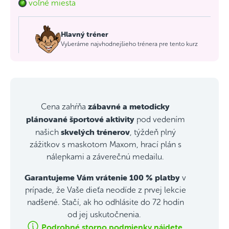
voľné miesta
Hlavný tréner
Vyberáme najvhodnejšieho trénera pre tento kurz
zábavné a metodicky
Cena zahŕňa
plánované športové aktivity
pod vedením
skvelých trénerov
našich
, týždeň plný
zážitkov s maskotom Maxom, hrací plán s
nálepkami a záverečnú medailu.
Garantujeme Vám vrátenie 100 % platby
v
prípade, že Vaše dieťa neodíde z prvej lekcie
nadšené. Stačí, ak ho odhlásite do 72 hodín
od jej uskutočnenia.
Podrobné storno podmienky nájdete