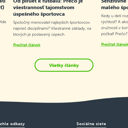
atí
Od piruet k futbalu: Prečo je
Senzitívne
ť)
všestrannosť tajomstvom
malého šp
úspešného športovca
t
Kedy u detí roz
 Kde
rýchlosť? A ako
Spoločný menovateľ najlepších športovcov
zručností v ko
naprieč disciplínami? Všestranné základy, na
počkať! Prečo?
ktorých je postavený úspech.
Prečítať článo
Prečítať článok
Všetky články
chle odkazy
Sociálne siete