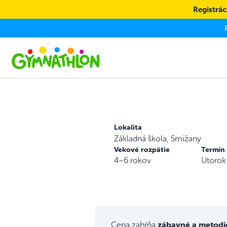
Skip to main content
Registráci
Lokalita
Základná škola, Smižany
Vekové rozpätie
Termín
4–6 rokov
Utorok
zábavné a metodi
Cena zahŕňa