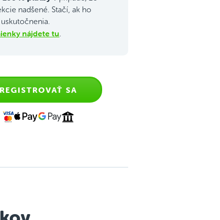
ekcie nadšené. Stačí, ak ho
j uskutočnenia.
enky nájdete tu
.
REGISTROVAŤ SA
okov