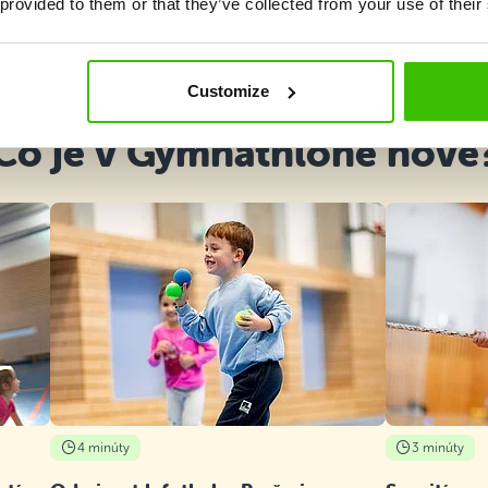
 provided to them or that they’ve collected from your use of their
Vybrať kurz
Customize
Čo je v Gymnathlone nové
4 minúty
3 minúty