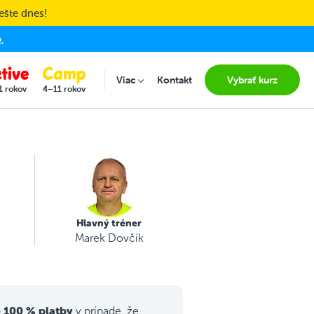
ešte dnes!
.
Viac
Kontakt
Vybrať kurz
Submenu for "Viac"
1 rokov
4–11 rokov
Hlavný tréner
Marek Dovčík
 100 % platby
v prípade, že