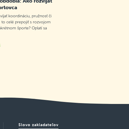
 obdobia: Ako rozvíjať
ortovca
víjať koordináciu, pružnosť či
 to celé prepojiť s rozvojom
nkrétnom športe? Oplatí sa
k
Slovo zakladateľov