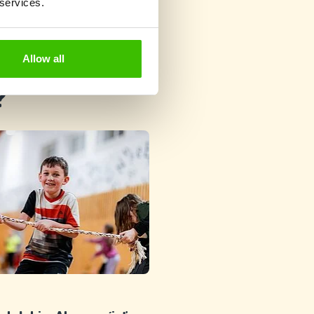
 services.
Allow all
?