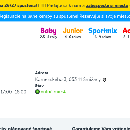
a 26/27 spustená! 🤸🏼‍♀️
Pridajte sa k nám a
zabezpečte si miesto
Registrácie na letné kempy sú spustené!
Rezervujte si svoje miesto
2,5–4 roky
4–6 rokov
6–9 rokov
8–1
Adresa
Komenského 3, 053 11 Smižany
Stav
voľné miesta
 17:00–18:00
cky plánované športové
Garantujeme Vám vrátenie