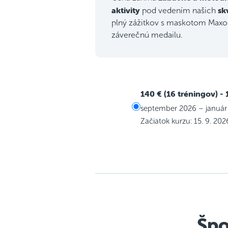
aktivity
sk
pod vedením našich
plný zážitkov s maskotom Maxom
záverečnú medailu.
140 € (16 tréningov)
- 
september 2026 – január
Začiatok kurzu: 15. 9. 202
Špo