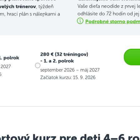
velých trénerov
Vaše dieťa neodíde z prvej l
, týždeň
odhlásite do 72 hodín od je
, hrací plán s nálepkami a
Podrobné storno podmi
280 € (32 tréningov)
1. polrok
- 1. a 2. polrok
 2027
september 2026 – máj 2027
6
Začiatok kurzu: 15. 9. 2026
rtový kurz pre deti 4–6 r