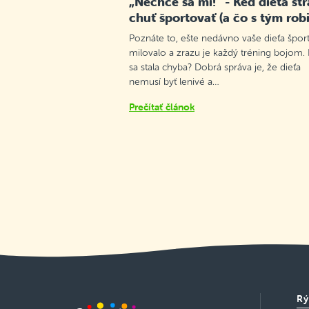
„Nechce sa mi!“ - Keď dieťa str
chuť športovať (a čo s tým robi
Poznáte to, ešte nedávno vaše dieťa špor
milovalo a zrazu je každý tréning bojom.
sa stala chyba? Dobrá správa je, že dieťa
nemusí byť lenivé a…
Prečítať článok
Rý