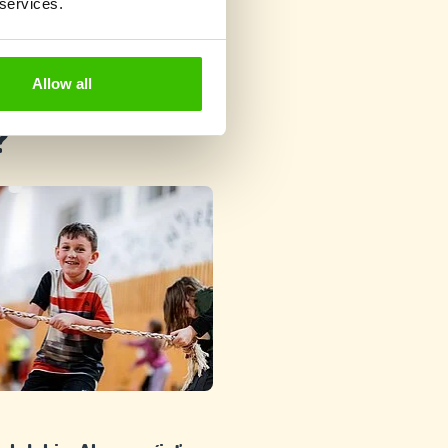
 services.
Allow all
?