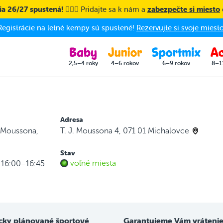
a 26/27 spustená! 🤸🏼‍♀️
Pridajte sa k nám a
zabezpečte si miesto
Registrácie na letné kempy sú spustené!
Rezervujte si svoje miesto
2,5–4 roky
4–6 rokov
6–9 rokov
8–1
Adresa
a Moussona,
T. J. Moussona 4, 071 01 Michalovce
Stav
voľné miesta
 16:00–16:45
cky plánované športové
Garantujeme Vám vrátenie