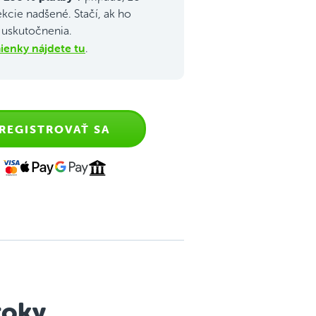
ekcie nadšené. Stačí, ak ho
j uskutočnenia.
enky nájdete tu
.
REGISTROVAŤ SA
roky