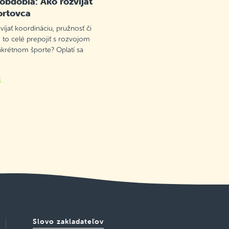
 obdobia: Ako rozvíjať
ortovca
víjať koordináciu, pružnosť či
 to celé prepojiť s rozvojom
nkrétnom športe? Oplatí sa
k
Slovo zakladateľov