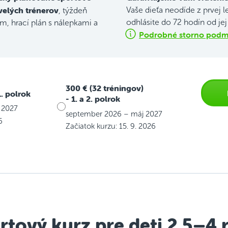
velých trénerov
Vaše dieťa neodíde z prvej l
, týždeň
odhlásite do 72 hodín od je
, hrací plán s nálepkami a
Podrobné storno podmi
300 € (32 tréningov)
1. polrok
- 1. a 2. polrok
 2027
september 2026 – máj 2027
6
Začiatok kurzu: 15. 9. 2026
rtový kurz pre deti 2,5–4 