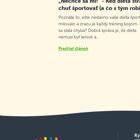
„Nechce sa mi!“ - Keď dieťa str
chuť športovať (a čo s tým robi
Poznáte to, ešte nedávno vaše dieťa špor
milovalo a zrazu je každý tréning bojom.
sa stala chyba? Dobrá správa je, že dieťa
nemusí byť lenivé a…
Prečítať článok
Rý