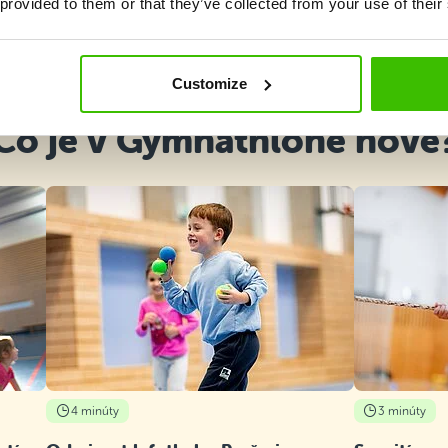
 provided to them or that they’ve collected from your use of their
Vybrať kurz
Customize
Čo je v Gymnathlone nové
4 minúty
3 minúty