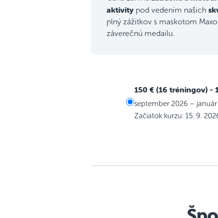
aktivity
sk
pod vedením našich
plný zážitkov s maskotom Maxom
záverečnú medailu.
150 € (16 tréningov)
- 
september 2026 – január
Začiatok kurzu: 15. 9. 202
Špo