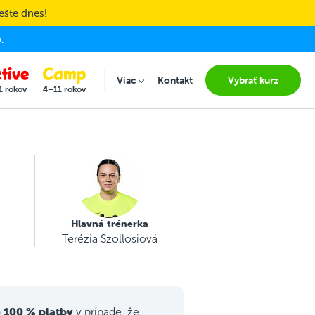
ešte dnes!
.
Viac
Kontakt
Vybrať kurz
Submenu for "Viac"
1 rokov
4–11 rokov
Hlavná trénerka
Terézia Szollosiová
 100 % platby
v prípade, že