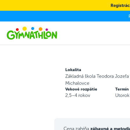
Skip to main content
Registráci
Lokalita
Základná škola Teodora Jozef
Michalovce
Vekové rozpätie
Termín
2,5–4 rokov
Utorok
zábavné a metodi
Cena zahŕňa