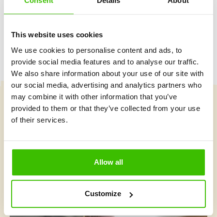
Consent
Details
About
This website uses cookies
We use cookies to personalise content and ads, to
provide social media features and to analyse our traffic.
We also share information about your use of our site with
our social media, advertising and analytics partners who
may combine it with other information that you’ve
provided to them or that they’ve collected from your use
Vybrať kurz
of their services.
Čo je v Gymnathlone nové?
Allow all
Customize