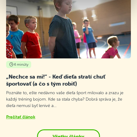
4 minúty
„Nechce sa mi!“ - Keď dieťa stratí chuť
športovať (a čo s tým robiť)
Poznáte to, ešte nedávno vaše dieťa šport milovalo a zrazu je
každý tréning bojom. Kde sa stala chyba? Dobrá správa je, že
dieťa nemusí byť lenivé a…
Prečítať článok
Všetky články