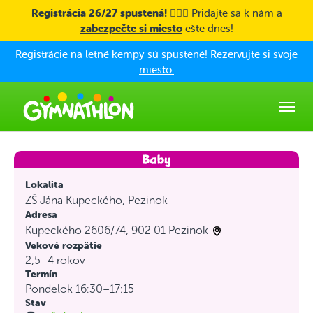
Skip to main content
Registrácia 26/27 spustená! 🤸🏼‍♀️
Pridajte sa k nám a
zabezpečte si miesto
ešte dnes!
Registrácie na letné kempy sú spustené!
Rezervujte si svoje
miesto.
Lokalita
ZŠ Jána Kupeckého, Pezinok
Adresa
Kupeckého 2606/74, 902 01 Pezinok
Vekové rozpätie
2,5–4 rokov
Termín
Pondelok 16:30–17:15
Stav