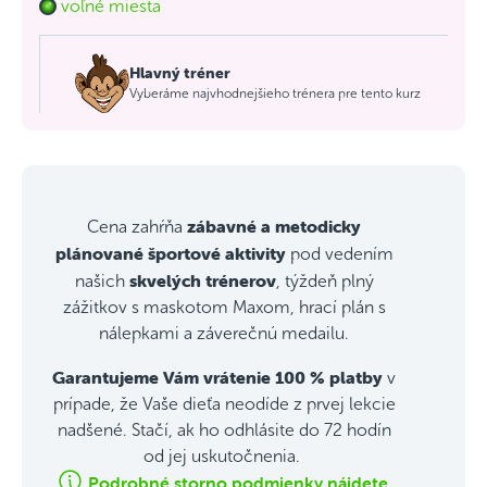
voľné miesta
Hlavný tréner
Vyberáme najvhodnejšieho trénera pre tento kurz
zábavné a metodicky
Cena zahŕňa
plánované športové aktivity
pod vedením
skvelých trénerov
našich
, týždeň plný
zážitkov s maskotom Maxom, hrací plán s
nálepkami a záverečnú medailu.
Garantujeme Vám vrátenie 100 % platby
v
prípade, že Vaše dieťa neodíde z prvej lekcie
nadšené. Stačí, ak ho odhlásite do 72 hodín
od jej uskutočnenia.
Podrobné storno podmienky nájdete