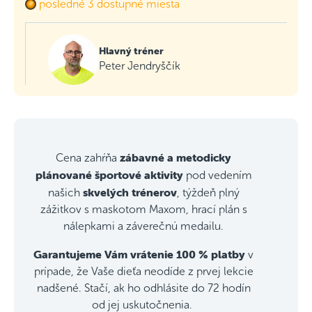
posledné 3 dostupné miesta
Hlavný tréner
Peter Jendryščík
zábavné a metodicky
Cena zahŕňa
plánované športové aktivity
pod vedením
skvelých trénerov
našich
, týždeň plný
zážitkov s maskotom Maxom, hrací plán s
nálepkami a záverečnú medailu.
Garantujeme Vám vrátenie 100 % platby
v
prípade, že Vaše dieťa neodíde z prvej lekcie
nadšené. Stačí, ak ho odhlásite do 72 hodín
od jej uskutočnenia.