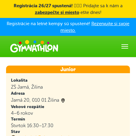
Skip to main content
Registrácia 26/27 spustená! 🤸🏼‍♀️
Pridajte sa k nám a
zabezpečte si miesto
ešte dnes!
Registrácie na letné kempy sú spustené!
Rezervujte si svoje
miesto.
Lokalita
ZŠ Jarná, Žilina
Adresa
Jarná 20, 010 01 Žilina
Vekové rozpätie
4–6 rokov
Termín
Štvrtok 16:30–17:30
Stav