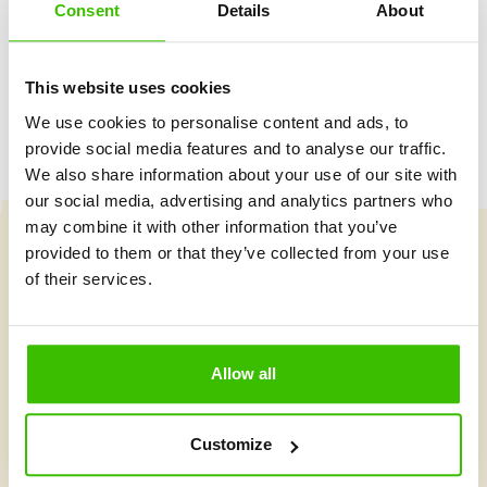
Consent
Details
About
Herný plán s motivačnými nálepkami
This website uses cookies
We use cookies to personalise content and ads, to
provide social media features and to analyse our traffic.
We also share information about your use of our site with
our social media, advertising and analytics partners who
may combine it with other information that you’ve
provided to them or that they’ve collected from your use
Vybrať kurz
of their services.
Čo je v Gymnathlone nové?
Allow all
Customize