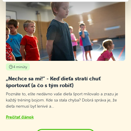
4 minúty
„Nechce sa mi!“ - Keď dieťa stratí chuť
športovať (a čo s tým robiť)
Poznáte to, ešte nedávno vaše dieťa šport milovalo a zrazu je
každý tréning bojom. Kde sa stala chyba? Dobrá správa je, že
dieťa nemusí byť lenivé a…
Prečítať článok