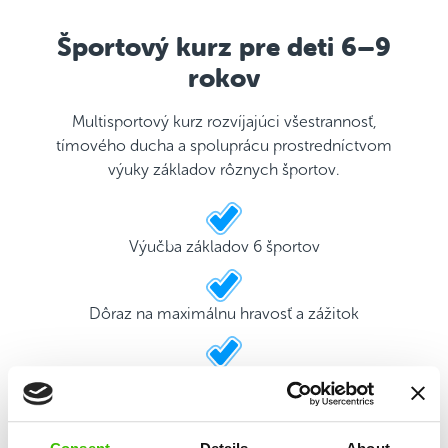
Športový kurz pre deti 6–9
rokov
Multisportový kurz rozvíjajúci všestrannosť,
tímového ducha a spoluprácu prostredníctvom
výuky základov rôznych športov.
Výučba základov 6 športov
Dôraz na maximálnu hravosť a zážitok
2 kvalifikovaní tréneri
Herný plán s motivačnými nálepkami