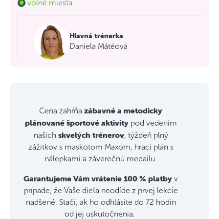
voľné miesta
Hlavná trénerka
Daniela Mátéová
zábavné a metodicky
Cena zahŕňa
plánované športové aktivity
pod vedením
skvelých trénerov
našich
, týždeň plný
zážitkov s maskotom Maxom, hrací plán s
nálepkami a záverečnú medailu.
Garantujeme Vám vrátenie 100 % platby
v
prípade, že Vaše dieťa neodíde z prvej lekcie
nadšené. Stačí, ak ho odhlásite do 72 hodín
od jej uskutočnenia.