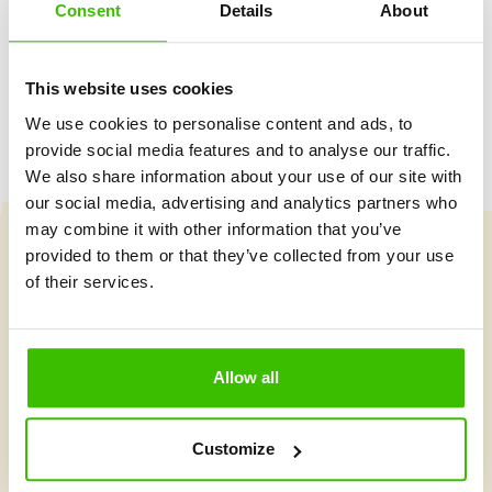
Consent
Details
About
Herný plán s motivačnými nálepkami
This website uses cookies
We use cookies to personalise content and ads, to
provide social media features and to analyse our traffic.
We also share information about your use of our site with
our social media, advertising and analytics partners who
may combine it with other information that you’ve
provided to them or that they’ve collected from your use
Vybrať kurz
of their services.
Čo je v Gymnathlone nové?
Allow all
Customize