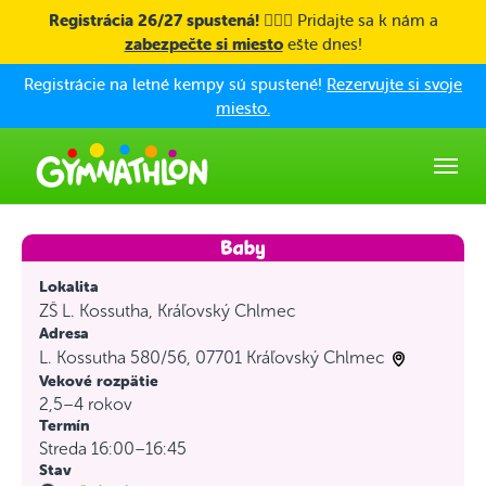
Skip to main content
Registrácia 26/27 spustená! 🤸🏼‍♀️
Pridajte sa k nám a
zabezpečte si miesto
ešte dnes!
Registrácie na letné kempy sú spustené!
Rezervujte si svoje
miesto.
Lokalita
ZŠ L. Kossutha, Kráľovský Chlmec
Adresa
L. Kossutha 580/56, 07701 Kráľovský Chlmec
Vekové rozpätie
2,5–4 rokov
Termín
Streda 16:00–16:45
Stav