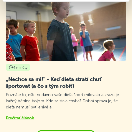
4 minúty
„Nechce sa mi!“ - Keď dieťa stratí chuť
športovať (a čo s tým robiť)
Poznáte to, ešte nedávno vaše dieťa šport milovalo a zrazu je
každý tréning bojom. Kde sa stala chyba? Dobrá správa je, že
dieťa nemusí byť lenivé a…
Prečítať článok