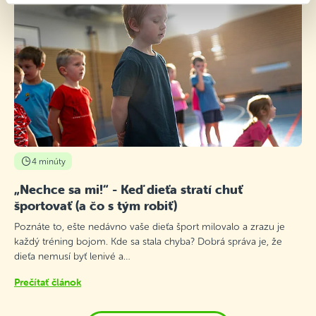
4 minúty
„Nechce sa mi!“ - Keď dieťa stratí chuť
športovať (a čo s tým robiť)
Poznáte to, ešte nedávno vaše dieťa šport milovalo a zrazu je
každý tréning bojom. Kde sa stala chyba? Dobrá správa je, že
dieťa nemusí byť lenivé a…
Prečítať článok