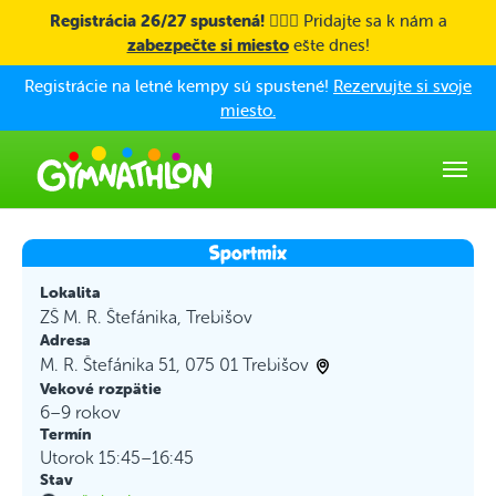
Skip to main content
Registrácia 26/27 spustená! 🤸🏼‍♀️
Pridajte sa k nám a
zabezpečte si miesto
ešte dnes!
Registrácie na letné kempy sú spustené!
Rezervujte si svoje
miesto.
Lokalita
ZŠ M. R. Štefánika, Trebišov
Adresa
M. R. Štefánika 51, 075 01 Trebišov
Vekové rozpätie
6–9 rokov
Termín
Utorok 15:45–16:45
Stav