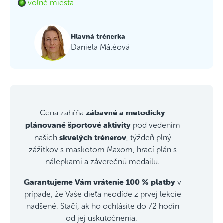
voľné miesta
Hlavná trénerka
Daniela Mátéová
zábavné a metodicky
Cena zahŕňa
plánované športové aktivity
pod vedením
skvelých trénerov
našich
, týždeň plný
zážitkov s maskotom Maxom, hrací plán s
nálepkami a záverečnú medailu.
Garantujeme Vám vrátenie 100 % platby
v
prípade, že Vaše dieťa neodíde z prvej lekcie
nadšené. Stačí, ak ho odhlásite do 72 hodín
od jej uskutočnenia.