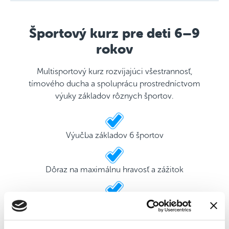
Športový kurz pre deti 6–9
rokov
Multisportový kurz rozvíjajúci všestrannosť,
tímového ducha a spoluprácu prostredníctvom
výuky základov rôznych športov.
Výučba základov 6 športov
Dôraz na maximálnu hravosť a zážitok
2 kvalifikovaní tréneri