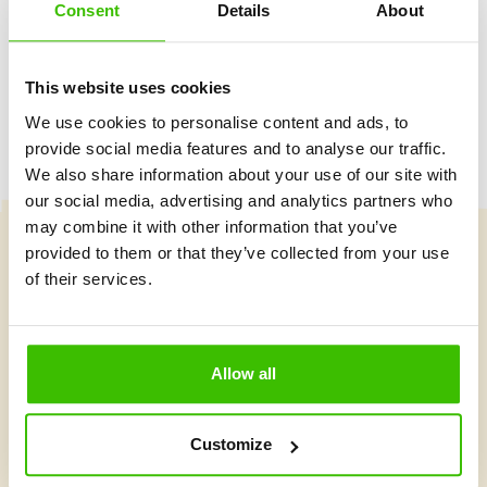
Consent
Details
About
Herný plán s motivačnými nálepkami
This website uses cookies
We use cookies to personalise content and ads, to
provide social media features and to analyse our traffic.
We also share information about your use of our site with
our social media, advertising and analytics partners who
may combine it with other information that you’ve
provided to them or that they’ve collected from your use
Vybrať kurz
of their services.
Čo je v Gymnathlone nové?
Allow all
Customize