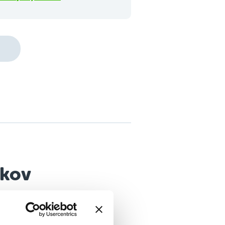
okov
ier a budovania