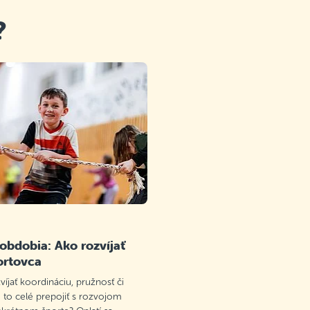
?
 obdobia: Ako rozvíjať
ortovca
víjať koordináciu, pružnosť či
 to celé prepojiť s rozvojom