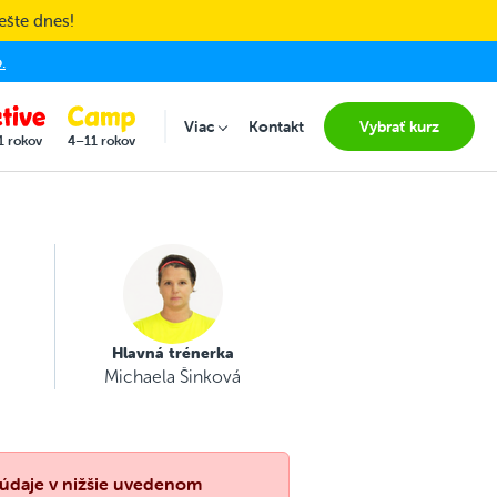
ešte dnes!
.
Viac
Kontakt
Vybrať kurz
Submenu for "Viac"
1 rokov
4–11 rokov
Hlavná trénerka
Michaela Šinková
e údaje v nižšie uvedenom