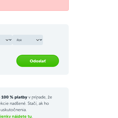
Odoslať
 100 % platby
v prípade, že
ekcie nadšené. Stačí, ak ho
j uskutočnenia.
enky nájdete tu
.