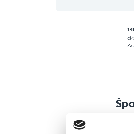
14
okt
Zač
Špo
Všestranný špo