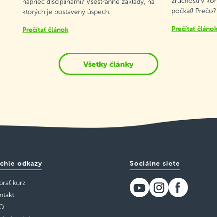
zručností v ko
naprieč disciplínami? Všestranné základy, na
počkať! Prečo?
ktorých je postavený úspech.
Prečítať článo
Prečítať článok
Všetky články
chle odkazy
Sociálne siete
brať kurz
ntakt
Q