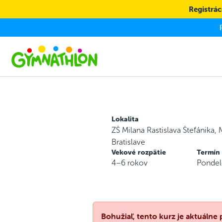
Skip to main content
Registráci
Lokalita
ZŠ Milana Rastislava Štefánika, 
Bratislave
Vekové rozpätie
Termín
4–6 rokov
Pondel
Bohužiaľ, tento kurz je aktuálne 