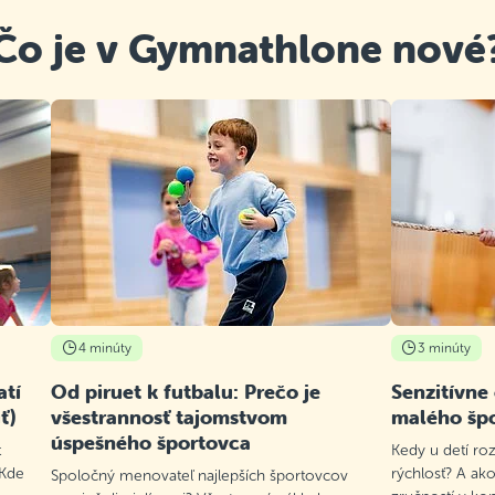
Čo je v Gymnathlone nové
4 minúty
3 minúty
atí
Od piruet k futbalu: Prečo je
Senzitívne
ť)
všestrannosť tajomstvom
malého šp
úspešného športovca
t
Kedy u detí roz
 Kde
rýchlosť? A ako
Spoločný menovateľ najlepších športovcov