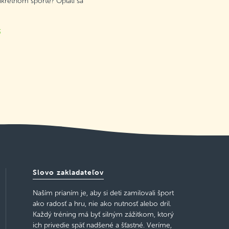
nkrétnom športe? Oplatí sa
k
Slovo zakladateľov
Naším prianím je, aby si deti zamilovali šport
ako radosť a hru, nie ako nutnosť alebo dril.
Každý tréning má byť silným zážitkom, ktorý
ich privedie späť nadšené a šťastné. Veríme,