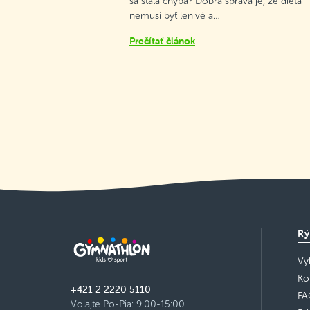
sa stala chyba? Dobrá správa je, že dieťa
nemusí byť lenivé a…
Prečítať článok
Rý
Vy
Ko
+421 2 2220 5110
FA
Volajte Po-Pia: 9:00-15:00