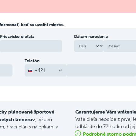
formovať, keď sa uvoľní miesto.
Priezvisko dieťaťa
Dátum narodenia
Telefón
+421
cky plánované športové
Garantujeme Vám vrátenie
velých trénerov
Vaše dieťa neodíde z prvej l
, týždeň
odhlásite do 72 hodín od je
, hrací plán s nálepkami a
Podrobné storno podmi