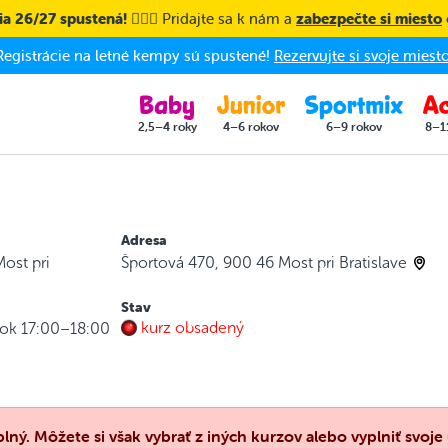
a 26/27 spustená! 🤸🏼‍♀️
Pridajte sa k nám a
zabezpečte si miesto
Registrácie na letné kempy sú spustené!
Rezervujte si svoje miesto
2,5–4 roky
4–6 rokov
6–9 rokov
8–1
Adresa
Most pri
Športová 470, 900 46 Most pri Bratislave
Stav
kurz obsadený
ok 17:00–18:00
plný. Môžete si však vybrať z iných kurzov alebo vyplniť svoj