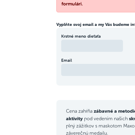
formulári.
Vyplňte svoj email a my Vás budeme in
Krstné meno dieťaťa
Email
zábavné a metodi
Cena zahŕňa
aktivity
sk
pod vedením našich
plný zážitkov s maskotom Maxom
záverečnú medailu.