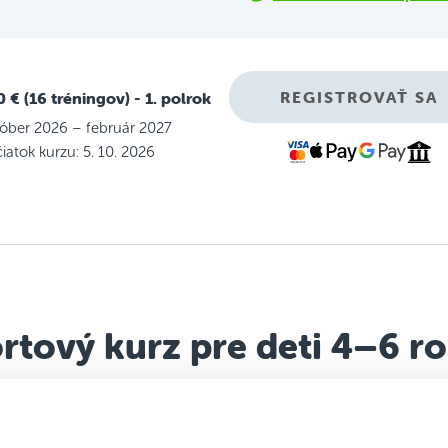
REGISTROVAŤ SA
0 € (16 tréningov)
- 1. polrok
óber 2026 – február 2027
iatok kurzu: 5. 10. 2026
rtový kurz pre deti 4–6 r
rtový kurz založený na mixe atletiky, gymnastiky, pohybových h
športovej motivácie.