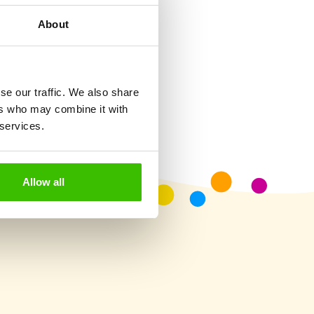
About
Herný plán s motivačnými
nálepkami
se our traffic. We also share
ers who may combine it with
 services.
Allow all