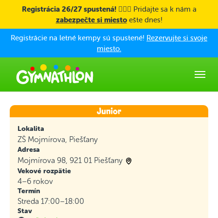
Skip to main content
Registrácia 26/27 spustená! 🤸🏼‍♀️
Pridajte sa k nám a
zabezpečte si miesto
ešte dnes!
Registrácie na letné kempy sú spustené!
Rezervujte si svoje
miesto.
Lokalita
ZŠ Mojmírova, Piešťany
Adresa
Mojmírova 98, 921 01 Piešťany
Vekové rozpätie
4–6 rokov
Termín
Streda 17:00–18:00
Stav