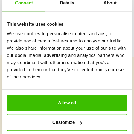
Consent
Details
About
Herný plán s motivačnými nálepkami
This website uses cookies
We use cookies to personalise content and ads, to
provide social media features and to analyse our traffic.
We also share information about your use of our site with
our social media, advertising and analytics partners who
may combine it with other information that you’ve
provided to them or that they’ve collected from your use
Vybrať kurz
of their services.
Čo je v Gymnathlone nové?
Allow all
Customize