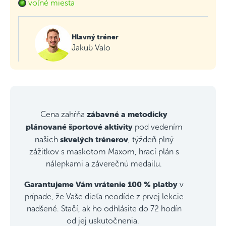
voľné miesta
Hlavný tréner
Jakub Valo
zábavné a metodicky
Cena zahŕňa
plánované športové aktivity
pod vedením
skvelých trénerov
našich
, týždeň plný
zážitkov s maskotom Maxom, hrací plán s
nálepkami a záverečnú medailu.
Garantujeme Vám vrátenie 100 % platby
v
prípade, že Vaše dieťa neodíde z prvej lekcie
nadšené. Stačí, ak ho odhlásite do 72 hodín
od jej uskutočnenia.