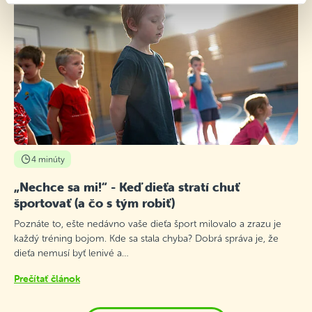
4 minúty
„Nechce sa mi!“ - Keď dieťa stratí chuť
športovať (a čo s tým robiť)
Poznáte to, ešte nedávno vaše dieťa šport milovalo a zrazu je
každý tréning bojom. Kde sa stala chyba? Dobrá správa je, že
dieťa nemusí byť lenivé a…
Prečítať článok