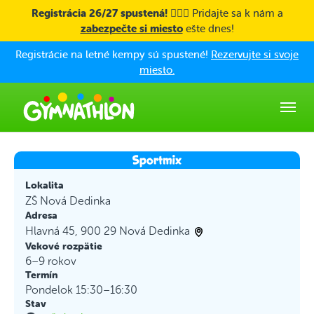
Skip to main content
Registrácia 26/27 spustená! 🤸🏼‍♀️
Pridajte sa k nám a
zabezpečte si miesto
ešte dnes!
Registrácie na letné kempy sú spustené!
Rezervujte si svoje
miesto.
Lokalita
ZŠ Nová Dedinka
Adresa
Hlavná 45, 900 29 Nová Dedinka
Vekové rozpätie
6–9 rokov
Termín
Pondelok 15:30–16:30
Stav