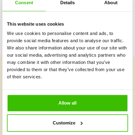
Consent
Details
About
Herný plán s motivačnými nálepkami
This website uses cookies
We use cookies to personalise content and ads, to
provide social media features and to analyse our traffic.
We also share information about your use of our site with
our social media, advertising and analytics partners who
may combine it with other information that you’ve
provided to them or that they’ve collected from your use
Vybrať kurz
of their services.
Čo je v Gymnathlone nové?
Allow all
Customize