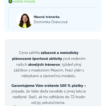
voľné miesta
Hlavná trénerka
Dominika Oravcová
zábavné a metodicky
Cena zahŕňa
plánované športové aktivity
pod vedením
skvelých trénerov
našich
, týždeň plný
zážitkov s maskotom Maxom, hrací plán s
nálepkami a záverečnú medailu.
Garantujeme Vám vrátenie 100 % platby
v
prípade, že Vaše dieťa neodíde z prvej lekcie
nadšené. Stačí, ak ho odhlásite do 72 hodín
od jej uskutočnenia.