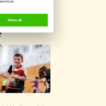
 services.
Allow all
?