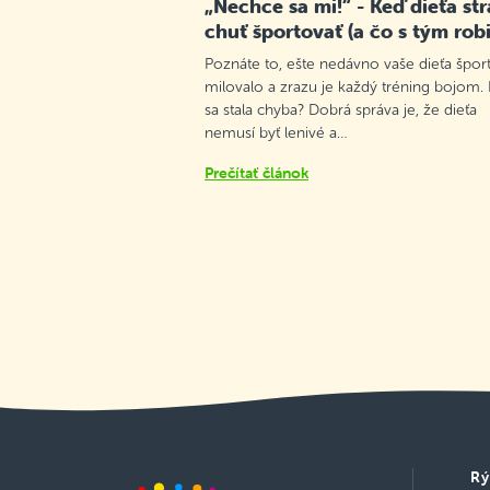
„Nechce sa mi!“ - Keď dieťa str
chuť športovať (a čo s tým robi
Poznáte to, ešte nedávno vaše dieťa špor
milovalo a zrazu je každý tréning bojom.
sa stala chyba? Dobrá správa je, že dieťa
nemusí byť lenivé a…
Prečítať článok
Rý