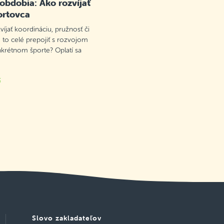
 obdobia: Ako rozvíjať
ortovca
víjať koordináciu, pružnosť či
 to celé prepojiť s rozvojom
nkrétnom športe? Oplatí sa
k
Slovo zakladateľov