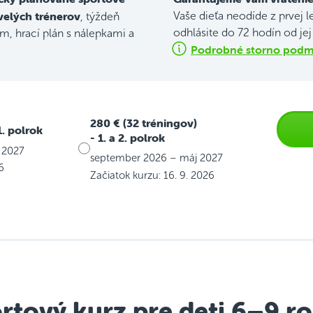
velých trénerov
Vaše dieťa neodíde z prvej l
, týždeň
odhlásite do 72 hodín od je
, hrací plán s nálepkami a
Podrobné storno podmi
280 € (32 tréningov)
1. polrok
- 1. a 2. polrok
 2027
september 2026 – máj 2027
6
Začiatok kurzu: 16. 9. 2026
rtový kurz pre deti 6–9 r