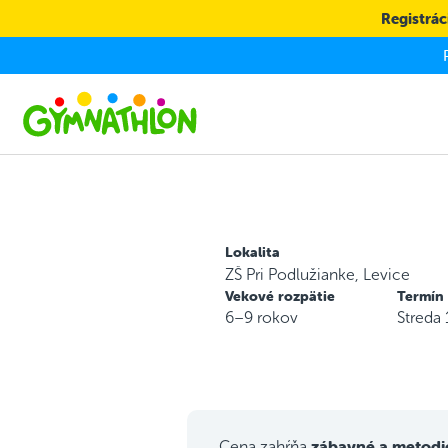
Skip to main content
Registráci
Lokalita
ZŠ Pri Podlužianke, Levice
Vekové rozpätie
Termín
6–9 rokov
Streda
zábavné a metodi
Cena zahŕňa