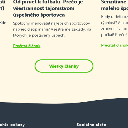
atí
Od piruet k futbalu: Prečo je
Senzitívne
ť)
všestrannosť tajomstvom
malého šp
úspešného športovca
t
Kedy u detí roz
 Kde
rýchlosť? A ako
Spoločný menovateľ najlepších športovcov
zručností v ko
naprieč disciplínami? Všestranné základy, na
počkať! Prečo?
ktorých je postavený úspech.
Prečítať článo
Prečítať článok
Všetky články
chle odkazy
Sociálne siete