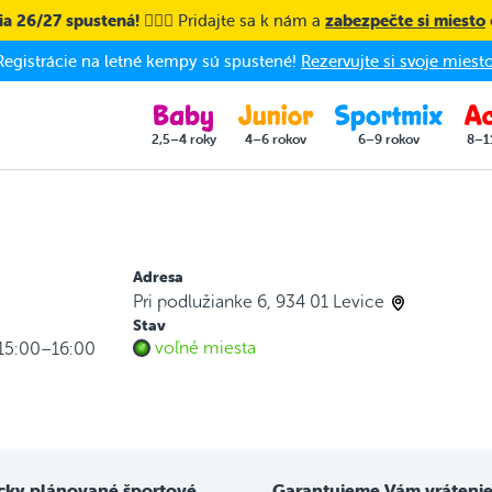
a 26/27 spustená! 🤸🏼‍♀️
Pridajte sa k nám a
zabezpečte si miesto
Registrácie na letné kempy sú spustené!
Rezervujte si svoje miesto
2,5–4 roky
4–6 rokov
6–9 rokov
8–1
Adresa
Pri podlužianke 6, 934 01 Levice
Stav
voľné miesta
 15:00–16:00
cky plánované športové
Garantujeme Vám vrátenie