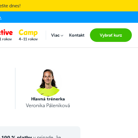
ešte dnes!
.
Viac
Kontakt
Vybrať kurz
Submenu for "Viac"
1 rokov
4–11 rokov
Hlavná trénerka
Veronika Páleníková
 100 % platby
v prípade, že