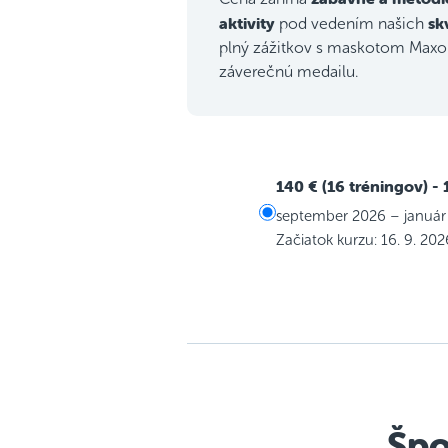
aktivity
sk
pod vedením našich
plný zážitkov s maskotom Maxom
záverečnú medailu.
140 € (16 tréningov)
- 
september 2026 – január
Začiatok kurzu: 16. 9. 202
Špo