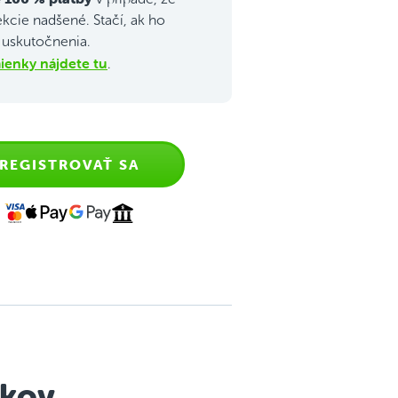
ekcie nadšené. Stačí, ak ho
j uskutočnenia.
enky nájdete tu
.
REGISTROVAŤ SA
okov