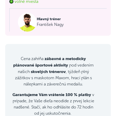
voľné miesta
Hlavný tréner
František Nagy
zábavné a metodicky
Cena zahŕňa
plánované športové aktivity
pod vedením
skvelých trénerov
našich
, týždeň plný
zážitkov s maskotom Maxom, hrací plán s
nálepkami a záverečnú medailu.
Garantujeme Vám vrátenie 100 % platby
v
prípade, že Vaše dieťa neodíde z prvej lekcie
nadšené. Stačí, ak ho odhlásite do 72 hodín
od jej uskutočnenia.