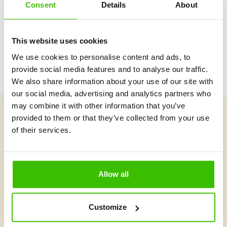
Consent
Details
About
Herný plán s motivačnými nálepkami
This website uses cookies
We use cookies to personalise content and ads, to
provide social media features and to analyse our traffic.
We also share information about your use of our site with
our social media, advertising and analytics partners who
may combine it with other information that you’ve
provided to them or that they’ve collected from your use
Vybrať kurz
of their services.
Čo je v Gymnathlone nové?
Allow all
Customize