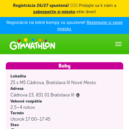
Skip to main content
Registrácia 26/27 spustená! 🤸🏼‍♀️
Pridajte sa k nám a
zabezpečte si miesto
ešte dnes!
Registrácie na letné kempy sú spustené!
Rezervujte si svoje
miesto.
Lokalita
ZŠ s MŠ Cádrova, Bratislava III Nové Mesto
Adresa
Cádrova 23, 831 01 Bratislava III
Vekové rozpätie
2,5–4 rokov
Termín
Utorok 17:00–17:45
Stav