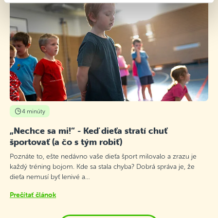
4 minúty
„Nechce sa mi!“ - Keď dieťa stratí chuť
športovať (a čo s tým robiť)
Poznáte to, ešte nedávno vaše dieťa šport milovalo a zrazu je
každý tréning bojom. Kde sa stala chyba? Dobrá správa je, že
dieťa nemusí byť lenivé a…
Prečítať článok