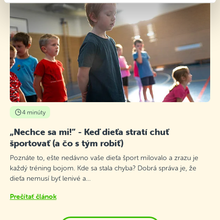
4 minúty
„Nechce sa mi!“ - Keď dieťa stratí chuť
športovať (a čo s tým robiť)
Poznáte to, ešte nedávno vaše dieťa šport milovalo a zrazu je
každý tréning bojom. Kde sa stala chyba? Dobrá správa je, že
dieťa nemusí byť lenivé a…
Prečítať článok