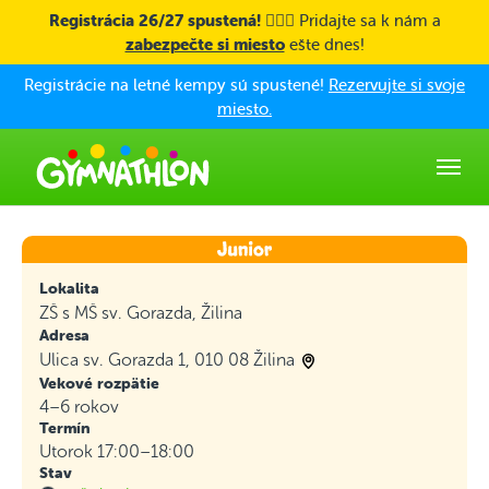
Skip to main content
Registrácia 26/27 spustená! 🤸🏼‍♀️
Pridajte sa k nám a
zabezpečte si miesto
ešte dnes!
Registrácie na letné kempy sú spustené!
Rezervujte si svoje
miesto.
Lokalita
ZŠ s MŠ sv. Gorazda, Žilina
Adresa
Ulica sv. Gorazda 1, 010 08 Žilina
Vekové rozpätie
4–6 rokov
Termín
Utorok 17:00–18:00
Stav