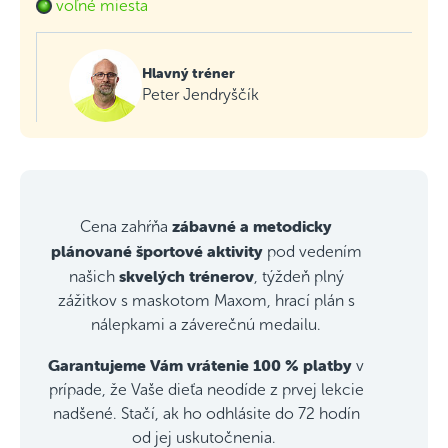
voľné miesta
Hlavný tréner
Peter Jendryščík
zábavné a metodicky
Cena zahŕňa
plánované športové aktivity
pod vedením
skvelých trénerov
našich
, týždeň plný
zážitkov s maskotom Maxom, hrací plán s
nálepkami a záverečnú medailu.
Garantujeme Vám vrátenie 100 % platby
v
prípade, že Vaše dieťa neodíde z prvej lekcie
nadšené. Stačí, ak ho odhlásite do 72 hodín
od jej uskutočnenia.