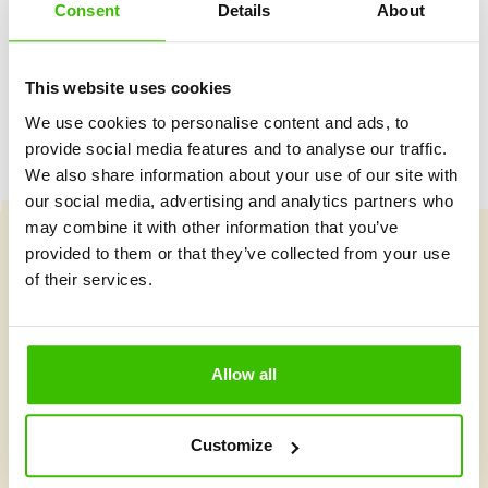
Consent
Details
About
Herný plán s motivačnými nálepkami
This website uses cookies
We use cookies to personalise content and ads, to
provide social media features and to analyse our traffic.
We also share information about your use of our site with
our social media, advertising and analytics partners who
may combine it with other information that you’ve
provided to them or that they’ve collected from your use
Vybrať kurz
of their services.
Čo je v Gymnathlone nové?
Allow all
Customize