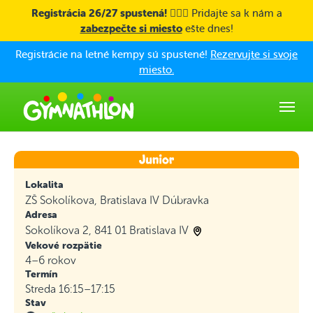
Skip to main content
Registrácia 26/27 spustená! 🤸🏼‍♀️
Pridajte sa k nám a
zabezpečte si miesto
ešte dnes!
Registrácie na letné kempy sú spustené!
Rezervujte si svoje
miesto.
Lokalita
ZŠ Sokolíkova, Bratislava IV Dúbravka
Adresa
Sokolíkova 2, 841 01 Bratislava IV
Vekové rozpätie
4–6 rokov
Termín
Streda 16:15–17:15
Stav