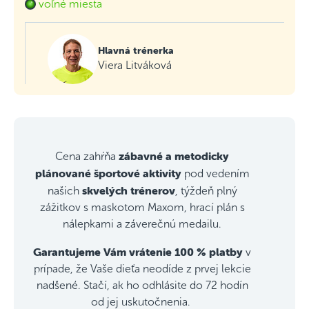
voľné miesta
Hlavná trénerka
Viera Litváková
zábavné a metodicky
Cena zahŕňa
plánované športové aktivity
pod vedením
skvelých trénerov
našich
, týždeň plný
zážitkov s maskotom Maxom, hrací plán s
nálepkami a záverečnú medailu.
Garantujeme Vám vrátenie 100 % platby
v
prípade, že Vaše dieťa neodíde z prvej lekcie
nadšené. Stačí, ak ho odhlásite do 72 hodín
od jej uskutočnenia.