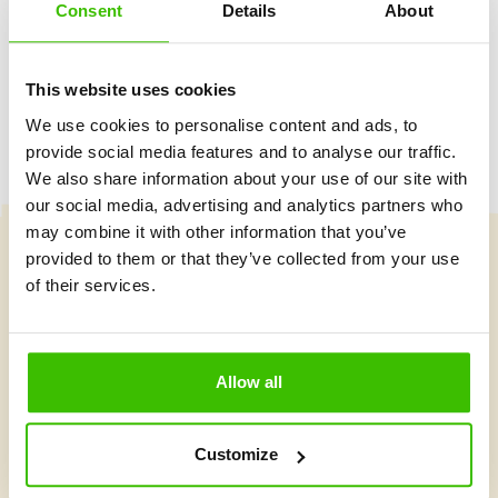
Consent
Details
About
Herný plán s motivačnými nálepkami
This website uses cookies
We use cookies to personalise content and ads, to
provide social media features and to analyse our traffic.
We also share information about your use of our site with
our social media, advertising and analytics partners who
may combine it with other information that you’ve
provided to them or that they’ve collected from your use
Vybrať kurz
of their services.
Čo je v Gymnathlone nové?
Allow all
Customize