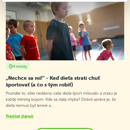
4 minúty
„Nechce sa mi!“ - Keď dieťa stratí chuť
športovať (a čo s tým robiť)
Poznáte to, ešte nedávno vaše dieťa šport milovalo a zrazu je
každý tréning bojom. Kde sa stala chyba? Dobrá správa je, že
dieťa nemusí byť lenivé a…
Prečítať článok