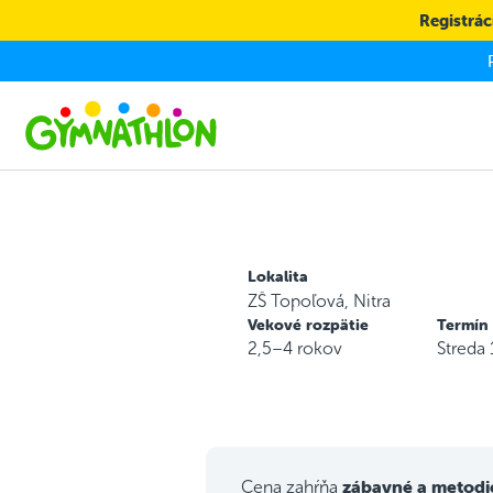
Skip to main content
Registráci
Lokalita
ZŠ Topoľová, Nitra
Vekové rozpätie
Termín
2,5–4 rokov
Streda
zábavné a metodi
Cena zahŕňa