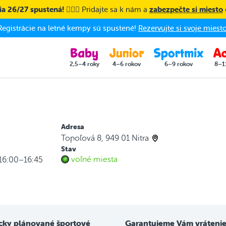
a 26/27 spustená! 🤸🏼‍♀️
Pridajte sa k nám a
zabezpečte si miesto
Registrácie na letné kempy sú spustené!
Rezervujte si svoje miesto
2,5–4 roky
4–6 rokov
6–9 rokov
8–1
Adresa
Topoľová 8, 949 01 Nitra
Stav
voľné miesta
 16:00–16:45
cky plánované športové
Garantujeme Vám vrátenie