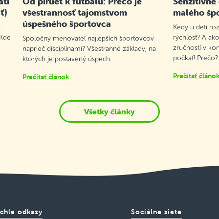
atí
Od piruet k futbalu: Prečo je
Senzitívne
ť)
všestrannosť tajomstvom
malého šp
úspešného športovca
t
Kedy u detí roz
 Kde
rýchlosť? A ako
Spoločný menovateľ najlepších športovcov
zručností v ko
naprieč disciplínami? Všestranné základy, na
počkať! Prečo?
ktorých je postavený úspech.
Prečítať článo
Prečítať článok
Všetky články
chle odkazy
Sociálne siete