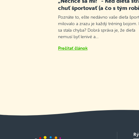
„Nechce sa mi!“ - Keď dieťa str
chuť športovať (a čo s tým robi
Poznáte to, ešte nedávno vaše dieťa špor
milovalo a zrazu je každý tréning bojom.
sa stala chyba? Dobrá správa je, že dieťa
nemusí byť lenivé a…
Prečítať článok
Rý