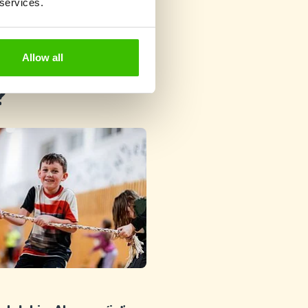
 services.
Allow all
?