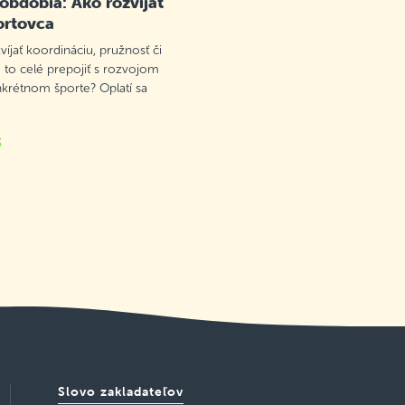
 obdobia: Ako rozvíjať
ortovca
víjať koordináciu, pružnosť či
 to celé prepojiť s rozvojom
nkrétnom športe? Oplatí sa
k
Slovo zakladateľov