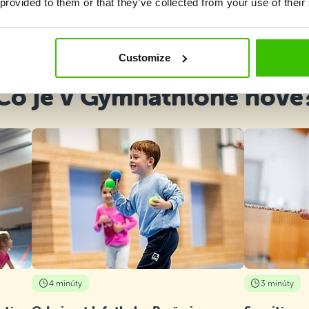
 provided to them or that they’ve collected from your use of their
Vybrať kurz
Customize
Čo je v Gymnathlone nové
4 minúty
3 minúty