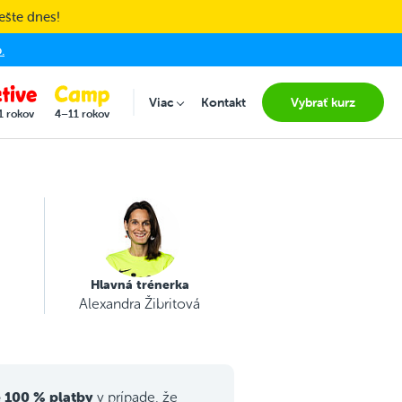
ešte dnes!
.
Viac
Kontakt
Vybrať kurz
Submenu for "Viac"
1 rokov
4–11 rokov
Hlavná trénerka
Alexandra Žibritová
 100 % platby
v prípade, že