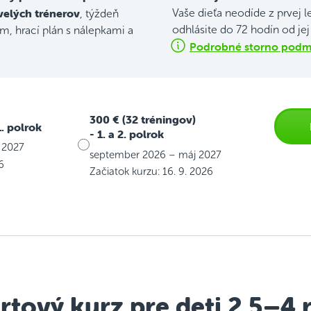
velých trénerov
Vaše dieťa neodíde z prvej l
, týždeň
odhlásite do 72 hodín od je
, hrací plán s nálepkami a
Podrobné storno podmi
300 € (32 tréningov)
1. polrok
- 1. a 2. polrok
 2027
september 2026 – máj 2027
6
Začiatok kurzu: 16. 9. 2026
rtový kurz pre deti 2,5–4 