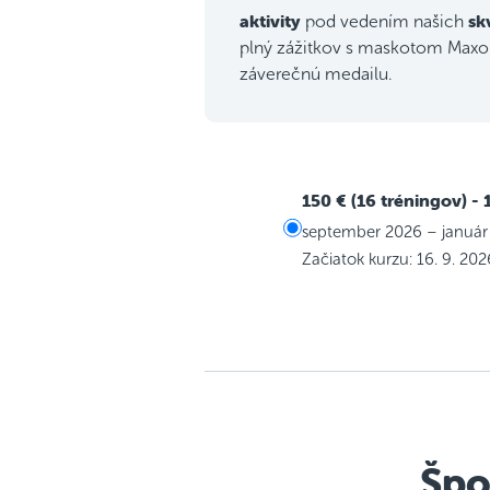
aktivity
sk
pod vedením našich
plný zážitkov s maskotom Maxom
záverečnú medailu.
150 € (16 tréningov)
- 
september 2026 – január
Začiatok kurzu: 16. 9. 202
Špo