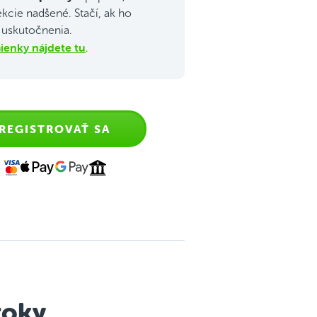
ekcie nadšené. Stačí, ak ho
j uskutočnenia.
enky nájdete tu
.
REGISTROVAŤ SA
roky