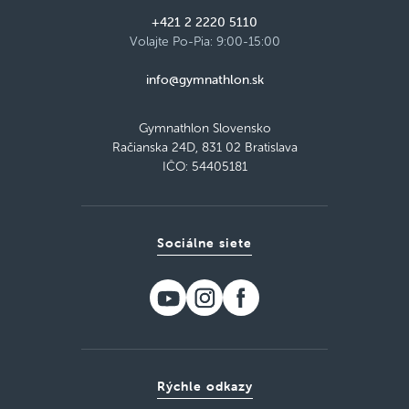
Načítať viac
+421 2 2220 5110
Volajte Po-Pia: 9:00-15:00
info@gymnathlon.sk
Gymnathlon Slovensko
Račianska 24D, 831 02 Bratislava
IČO: 54405181
Sociálne siete
Rýchle odkazy