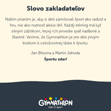
Slovo zakladateľov
OA Dudova, Bratislava V Petržalka
Štvrtok 17:00–18:00
Naším prianím je, aby si deti zamilovali šport ako radosť a
Podrobnosti
voľné miesta
hru, nie ako nutnosť alebo dril. Každý tréning má byť
silným zážitkom, ktorý ich privedie späť nadšené a
ZŠ Dudová, Bratislava V Petržalka
šťastné. Veríme, že Gymnathlon je pre deti prvým
Utorok 17:00–18:00
krokom k celoživotnej láske k športu.
Podrobnosti
posledné dostupné miesta
Jan Březina a Martin Jahoda
ZŠ Mierová, Bratislava II Ružinov
Športu zdar!
Štvrtok 17:30–18:30
Podrobnosti
kurz obsadený
Gymnázium Ladislava Novomeského,
Bratislava II Ružinov
Streda 16:30–17:30
Podrobnosti
posledné dostupné miesta