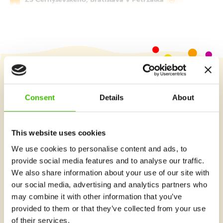
Streda 17:00–18:00
Podrobnosti
kurz obsadený
ZŠ Nobelovo námestie, Bratislava V
Petržalka
Utorok 17:00–18:00
Podrobnosti
posledné dostupné miesta
Vybrať kurz
Consent
Details
About
ZŠ s MŠ Kalinčiakova, Bratislava III Nové
Mesto
Pondelok 17:00–18:00
Podrobnosti
Čo je v Gymnathlone nové?
posledné dostupné miesta
This website uses cookies
We use cookies to personalise content and ads, to
ZŠ s MŠ Za kasárňou, Bratislava III Nové
provide social media features and to analyse our traffic.
Mesto
Štvrtok 17:00–18:00
We also share information about your use of our site with
Podrobnosti
voľné miesta
our social media, advertising and analytics partners who
may combine it with other information that you’ve
ZŠ s MŠ Riazanská, Bratislava III Nové
provided to them or that they’ve collected from your use
Mesto
of their services.
Streda 16:00–17:00