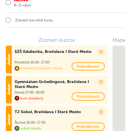
8–11 rokov
Zobraziť iba voľné kurzy
Zoznam kurzov
Mapa
SZŠ Edulienka, Bratislava I Staré Mesto
Pondelok 16:00–17:00
Podrobnosti
posledné dostupné miesta
Gymnázium Grösslingová, Bratislava I
Staré Mesto
Streda 17:00–18:00
Podrobnosti
kurz obsadený
TJ Sokol, Bratislava I Staré Mesto
Štvrtok 16:00–17:00
Podrobnosti
voľné miesta